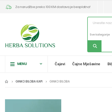
Za narudžbe preko 100 KM dostava je besplatna!
MENU
Čajevi
Čajne Mješavine
Bi
GINKO BILOBA KAPI
GINKO BILOBA