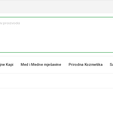
ljne Kapi
Med i Medne mješavine
Prirodna Kozmetika
S