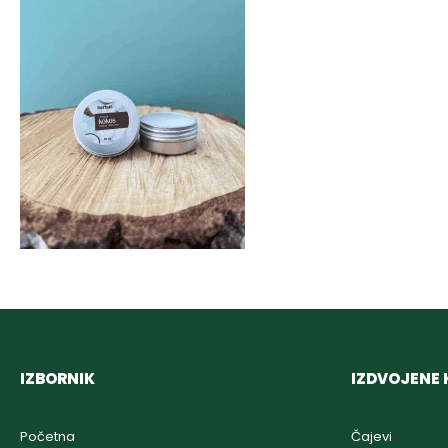
IZBORNIK
IZDVOJENE 
Početna
Čajevi