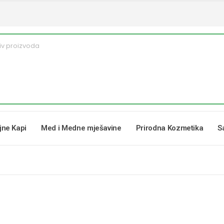
ljne Kapi
Med i Medne mješavine
Prirodna Kozmetika
S