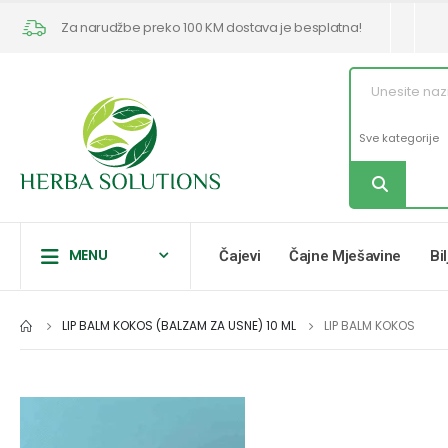
Za narudžbe preko 100 KM dostava je besplatna!
MENU
Čajevi
Čajne Mješavine
Bi
LIP BALM KOKOS (BALZAM ZA USNE) 10 ML
LIP BALM KOKOS