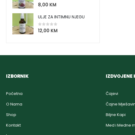
0
out of 5
8,00
KM
ULJE ZA INTIMNU NJEGU
0
out of 5
12,00
KM
IZBORNIK
IZDVOJENE 
Početna
Čajevi
O Nama
Čajne Mješavi
Shop
Biljne Kapi
Kontakt
Med i Medne m