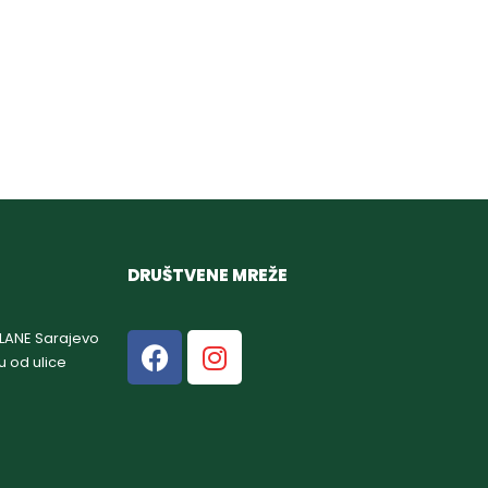
DRUŠTVENE MREŽE
GLANE Sarajevo
u od ulice