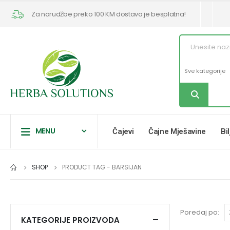
Za narudžbe preko 100 KM dostava je besplatna!
MENU
Čajevi
Čajne Mješavine
Bi
SHOP
PRODUCT TAG -
BARSIJAN
Poredaj po:
KATEGORIJE PROIZVODA