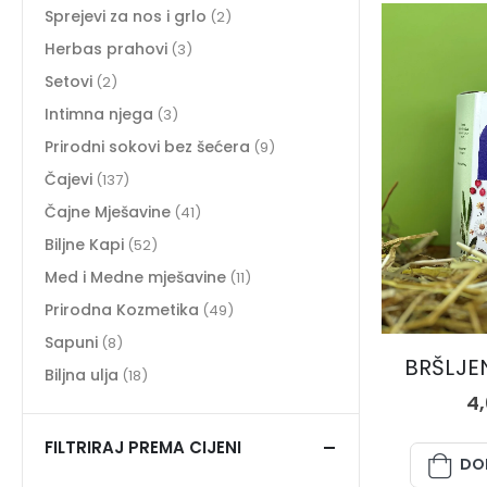
Sprejevi za nos i grlo
(2)
Herbas prahovi
(3)
Setovi
(2)
Intimna njega
(3)
Prirodni sokovi bez šećera
(9)
Čajevi
(137)
Čajne Mješavine
(41)
Biljne Kapi
(52)
Med i Medne mješavine
(11)
Prirodna Kozmetika
(49)
Sapuni
(8)
BRŠLJEN
Biljna ulja
(18)
4
FILTRIRAJ PREMA CIJENI
DO