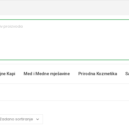
ljne Kapi
Med i Medne mješavine
Prirodna Kozmetika
S