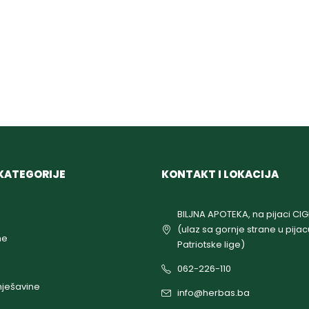
KATEGORIJE
KONTAKT I LOKACIJA
BILJNA APOTEKA, na pijaci CI
(ulaz sa gornje strane u pijac
ne
Patriotske lige)
062-226-110
ješavine
info@herbas.ba