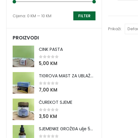
Cijena:
0 KM
—
10 KM
FILTER
Prikaži:
PROIZVODI
CINK PASTA
0
out of 5
5,00
KM
TIGROVA MAST ZA UBLAŽAVANJE BOLOVA I ZAGRIJAVANJE MIŠIĆA
0
out of 5
7,00
KM
ČUREKOT SJEME
0
out of 5
3,50
KM
SJEMENKE GROŽĐA ulje 50 ml