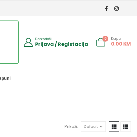
Korpa
0
Dobrodošli
0,00
KM
Prijava / Registacija
apuni
Prikaži: