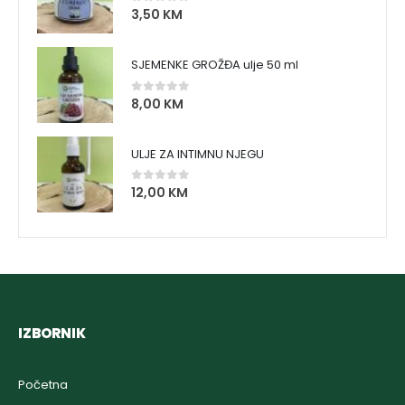
3,50
KM
0
out of 5
SJEMENKE GROŽĐA ulje 50 ml
8,00
KM
0
out of 5
ULJE ZA INTIMNU NJEGU
12,00
KM
0
out of 5
IZBORNIK
Početna