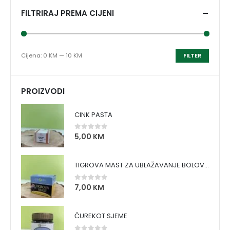
FILTRIRAJ PREMA CIJENI
Cijena:
0 KM
—
10 KM
FILTER
PROIZVODI
CINK PASTA
5,00
KM
0
out of 5
TIGROVA MAST ZA UBLAŽAVANJE BOLOVA I ZAGRIJAVANJE MIŠIĆA
7,00
KM
0
out of 5
ČUREKOT SJEME