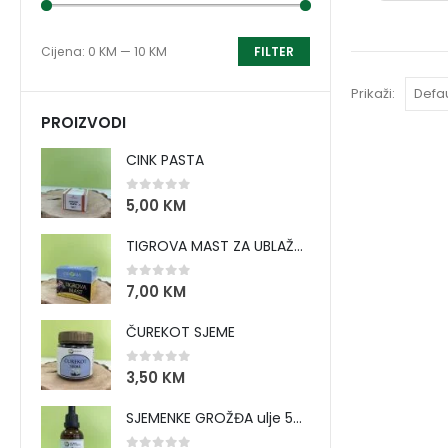
Cijena:
0 KM
—
10 KM
FILTER
Prikaži:
PROIZVODI
CINK PASTA
0
out of 5
5,00
KM
TIGROVA MAST ZA UBLAŽAVANJE BOLOVA I ZAGRIJAVANJE MIŠIĆA
0
out of 5
7,00
KM
ČUREKOT SJEME
0
out of 5
3,50
KM
SJEMENKE GROŽĐA ulje 50 ml