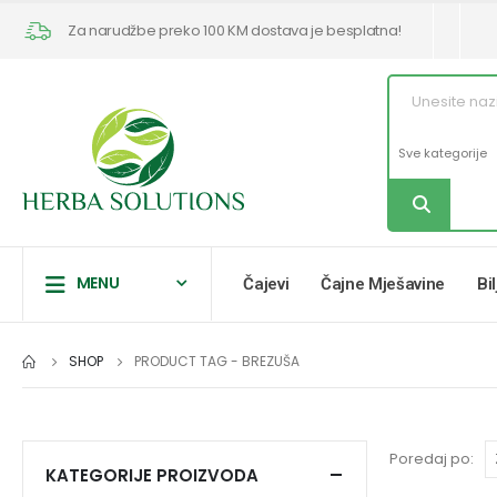
Za narudžbe preko 100 KM dostava je besplatna!
MENU
Čajevi
Čajne Mješavine
Bi
SHOP
PRODUCT TAG -
BREZUŠA
Poredaj po:
KATEGORIJE PROIZVODA