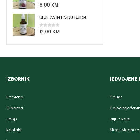
0
out of 5
8,00
KM
ULJE ZA INTIMNU NJEGU
0
out of 5
12,00
KM
IZBORNIK
IZDVOJENE 
Početna
Čajevi
O Nama
Čajne Mješavi
Shop
Biljne Kapi
Kontakt
Med i Medne m