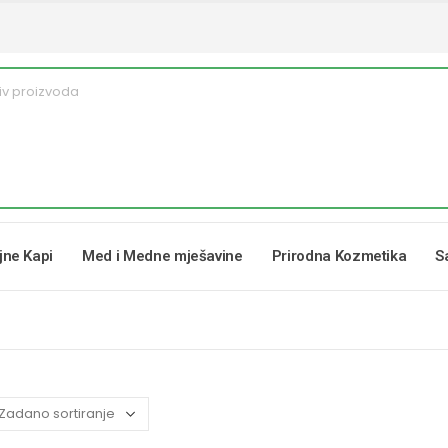
ljne Kapi
Med i Medne mješavine
Prirodna Kozmetika
S