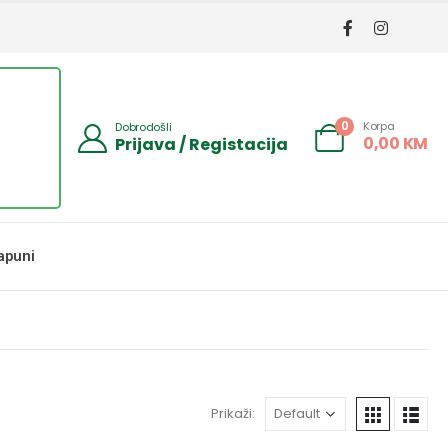
Korpa
0
Dobrodošli
0,00
KM
Prijava / Registacija
apuni
Prikaži: