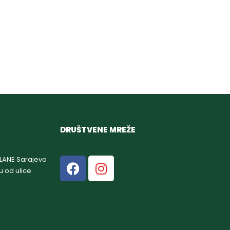
DRUŠTVENE MREŽE
GLANE Sarajevo
u od ulice