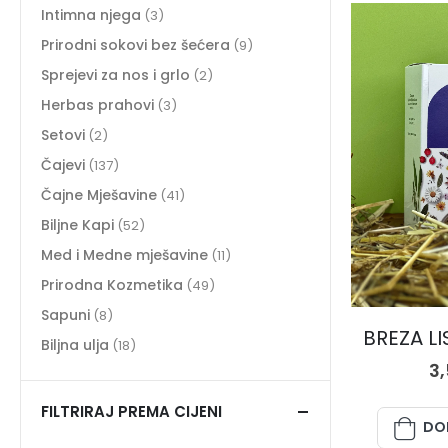
Intimna njega
(3)
Prirodni sokovi bez šećera
(9)
Sprejevi za nos i grlo
(2)
Herbas prahovi
(3)
Setovi
(2)
Čajevi
(137)
Čajne Mješavine
(41)
Biljne Kapi
(52)
Med i Medne mješavine
(11)
Prirodna Kozmetika
(49)
Sapuni
(8)
BREZA LIS
Biljna ulja
(18)
3
FILTRIRAJ PREMA CIJENI
DO