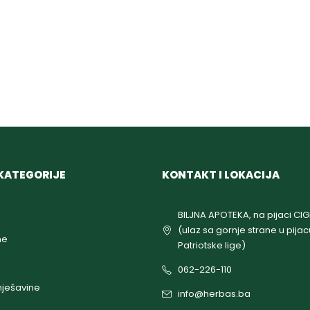
KATEGORIJE
KONTAKT I LOKACIJA
BILJNA APOTEKA, na pijaci CI
(ulaz sa gornje strane u pijac
ne
Patriotske lige)
062-226-110
ješavine
info@herbas.ba