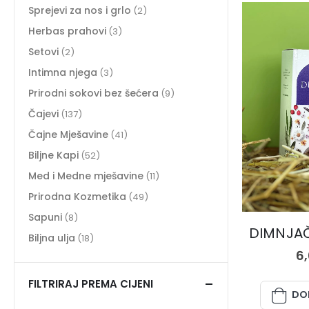
Sprejevi za nos i grlo
(2)
Herbas prahovi
(3)
Setovi
(2)
Intimna njega
(3)
Prirodni sokovi bez šećera
(9)
Čajevi
(137)
Čajne Mješavine
(41)
Biljne Kapi
(52)
Med i Medne mješavine
(11)
Prirodna Kozmetika
(49)
Sapuni
(8)
DIMNJAČA
Biljna ulja
(18)
6
FILTRIRAJ PREMA CIJENI
DO