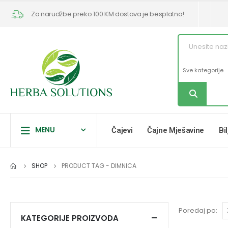
Za narudžbe preko 100 KM dostava je besplatna!
MENU
Čajevi
Čajne Mješavine
Bi
SHOP
PRODUCT TAG -
DIMNICA
Poredaj po:
KATEGORIJE PROIZVODA