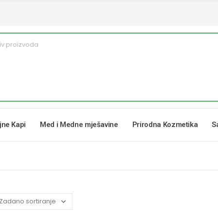
ljne Kapi
Med i Medne mješavine
Prirodna Kozmetika
S