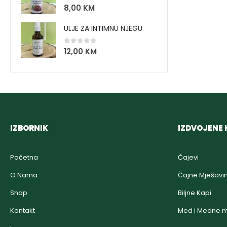
0
out of 5
8,00
KM
ULJE ZA INTIMNU NJEGU
0
out of 5
12,00
KM
IZBORNIK
IZDVOJENE 
Početna
Čajevi
O Nama
Čajne Mješavi
Shop
Biljne Kapi
Kontakt
Med i Medne m