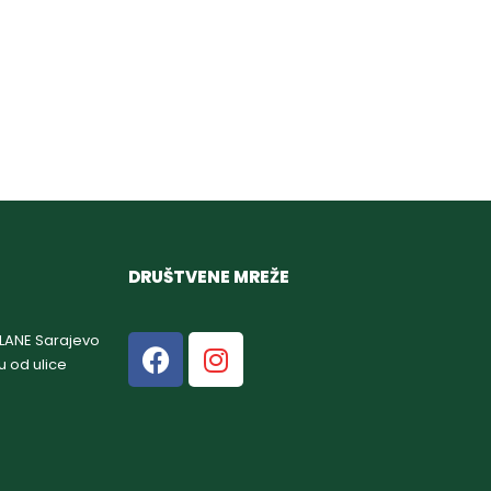
DRUŠTVENE MREŽE
GLANE Sarajevo
u od ulice