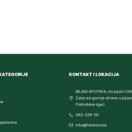
KATEGORIJE
KONTAKT I LOKACIJA
BILJNA APOTEKA, na pijaci CI
(ulaz sa gornje strane u pijac
ne
Patriotske lige)
062-226-110
ješavine
info@herbas.ba