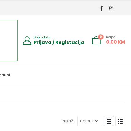
Korpa
0
Dobrodošli
0,00
KM
Prijava / Registacija
apuni
Prikaži: