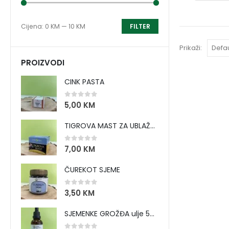
Cijena:
0 KM
—
10 KM
FILTER
Prikaži:
PROIZVODI
CINK PASTA
0
out of 5
5,00
KM
TIGROVA MAST ZA UBLAŽAVANJE BOLOVA I ZAGRIJAVANJE MIŠIĆA
0
out of 5
7,00
KM
ČUREKOT SJEME
0
out of 5
3,50
KM
SJEMENKE GROŽĐA ulje 50 ml