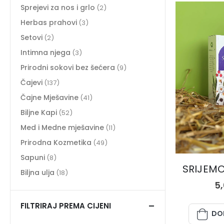
Sprejevi za nos i grlo
(2)
Herbas prahovi
(3)
Setovi
(2)
Intimna njega
(3)
Prirodni sokovi bez šećera
(9)
Čajevi
(137)
Čajne Mješavine
(41)
Biljne Kapi
(52)
Med i Medne mješavine
(11)
Prirodna Kozmetika
(49)
Sapuni
(8)
SRIJEMOŠ
Biljna ulja
(18)
5
FILTRIRAJ PREMA CIJENI
DO