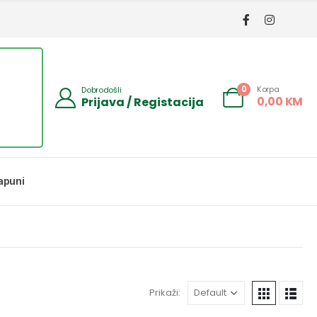
Korpa
0
Dobrodošli
0,00
KM
Prijava / Registacija
apuni
Prikaži: