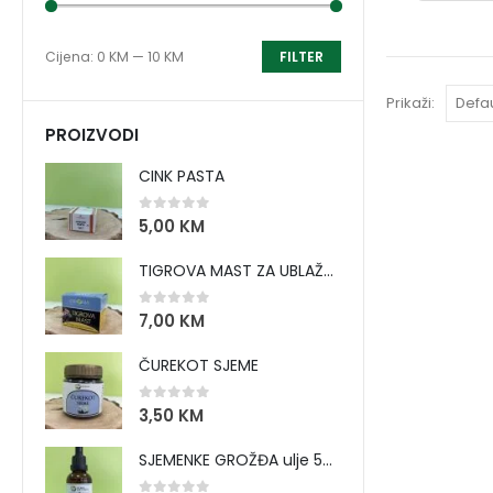
Cijena:
0 KM
—
10 KM
FILTER
Prikaži:
PROIZVODI
CINK PASTA
0
out of 5
5,00
KM
TIGROVA MAST ZA UBLAŽAVANJE BOLOVA I ZAGRIJAVANJE MIŠIĆA
0
out of 5
7,00
KM
ČUREKOT SJEME
0
out of 5
3,50
KM
SJEMENKE GROŽĐA ulje 50 ml