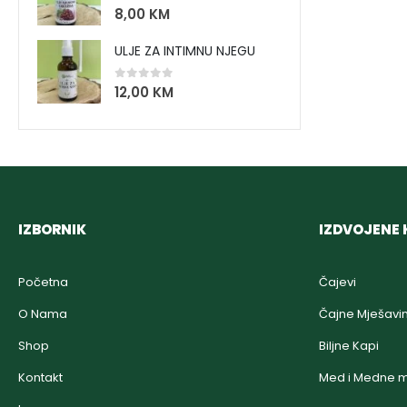
0
out of 5
8,00
KM
ULJE ZA INTIMNU NJEGU
0
out of 5
12,00
KM
IZBORNIK
IZDVOJENE 
Početna
Čajevi
O Nama
Čajne Mješavi
Shop
Biljne Kapi
Kontakt
Med i Medne m