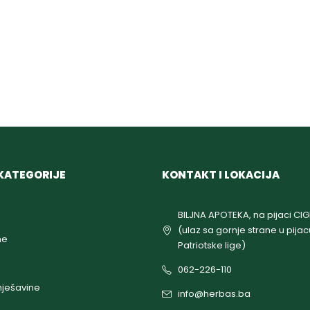
KATEGORIJE
KONTAKT I LOKACIJA
BILJNA APOTEKA, na pijaci CI
(ulaz sa gornje strane u pijac
ne
Patriotske lige)
062-226-110
ješavine
info@herbas.ba