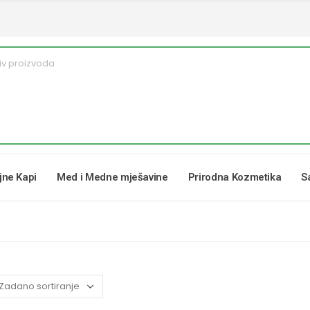
ljne Kapi
Med i Medne mješavine
Prirodna Kozmetika
S