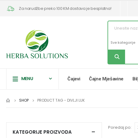
Za narudžbe preko 100 KM dostava je besplatna!
MENU
Čajevi
Čajne Mješavine
Bi
SHOP
PRODUCT TAG -
DIVLJI LUK
Poredaj po:
KATEGORIJE PROIZVODA