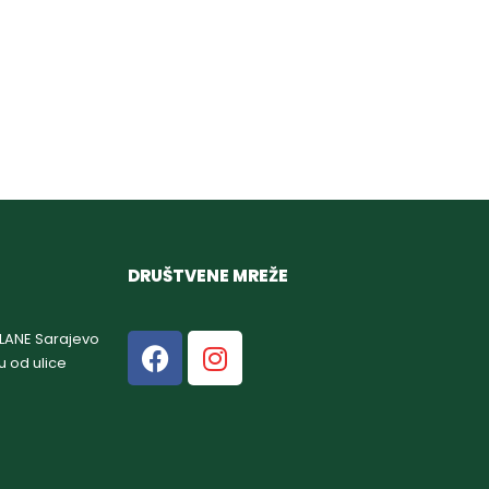
DRUŠTVENE MREŽE
GLANE Sarajevo
u od ulice