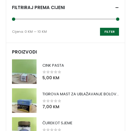
FILTRIRAJ PREMA CIJENI
Cijena:
0 KM
—
10 KM
FILTER
PROIZVODI
CINK PASTA
5,00
KM
0
out of 5
TIGROVA MAST ZA UBLAŽAVANJE BOLOVA I ZAGRIJAVANJE MIŠIĆA
7,00
KM
0
out of 5
ČUREKOT SJEME