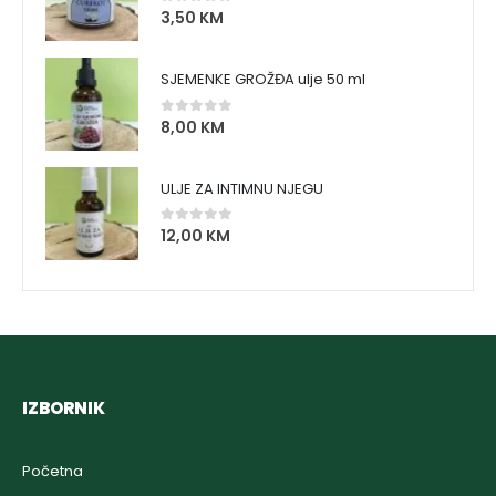
3,50
KM
0
out of 5
SJEMENKE GROŽĐA ulje 50 ml
8,00
KM
0
out of 5
ULJE ZA INTIMNU NJEGU
12,00
KM
0
out of 5
IZBORNIK
Početna