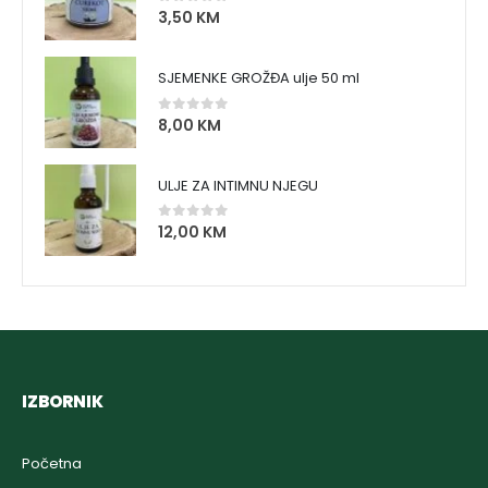
3,50
KM
0
out of 5
SJEMENKE GROŽĐA ulje 50 ml
8,00
KM
0
out of 5
ULJE ZA INTIMNU NJEGU
12,00
KM
0
out of 5
IZBORNIK
Početna