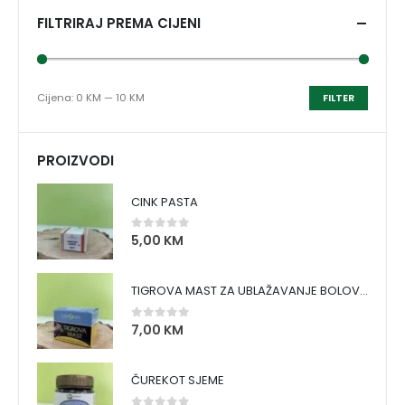
FILTRIRAJ PREMA CIJENI
Cijena:
0 KM
—
10 KM
FILTER
PROIZVODI
CINK PASTA
5,00
KM
0
out of 5
TIGROVA MAST ZA UBLAŽAVANJE BOLOVA I ZAGRIJAVANJE MIŠIĆA
7,00
KM
0
out of 5
ČUREKOT SJEME