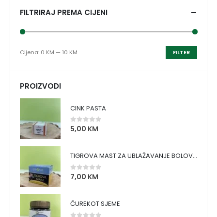
FILTRIRAJ PREMA CIJENI
Cijena:
0 KM
—
10 KM
FILTER
PROIZVODI
CINK PASTA
5,00
KM
0
out of 5
TIGROVA MAST ZA UBLAŽAVANJE BOLOVA I ZAGRIJAVANJE MIŠIĆA
7,00
KM
0
out of 5
ČUREKOT SJEME