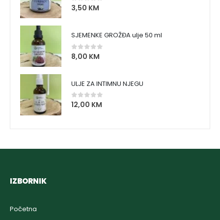
3,50
KM
0
out of 5
SJEMENKE GROŽĐA ulje 50 ml
8,00
KM
0
out of 5
ULJE ZA INTIMNU NJEGU
12,00
KM
0
out of 5
IZBORNIK
Početna