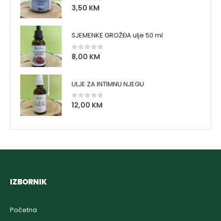
3,50
KM
0
out of 5
SJEMENKE GROŽĐA ulje 50 ml
8,00
KM
0
out of 5
ULJE ZA INTIMNU NJEGU
12,00
KM
0
out of 5
IZBORNIK
Početna