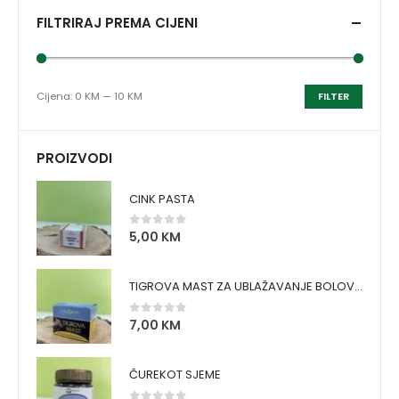
FILTRIRAJ PREMA CIJENI
Cijena:
0 KM
—
10 KM
FILTER
PROIZVODI
CINK PASTA
5,00
KM
0
out of 5
TIGROVA MAST ZA UBLAŽAVANJE BOLOVA I ZAGRIJAVANJE MIŠIĆA
7,00
KM
0
out of 5
ČUREKOT SJEME