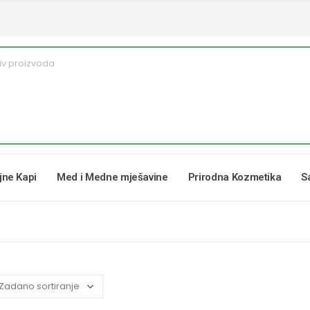
ljne Kapi
Med i Medne mješavine
Prirodna Kozmetika
S