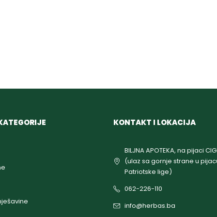
KATEGORIJE
KONTAKT I LOKACIJA
BILJNA APOTEKA, na pijaci CI
(ulaz sa gornje strane u pijac
ne
Patriotske lige)
062-226-110
ješavine
info@herbas.ba