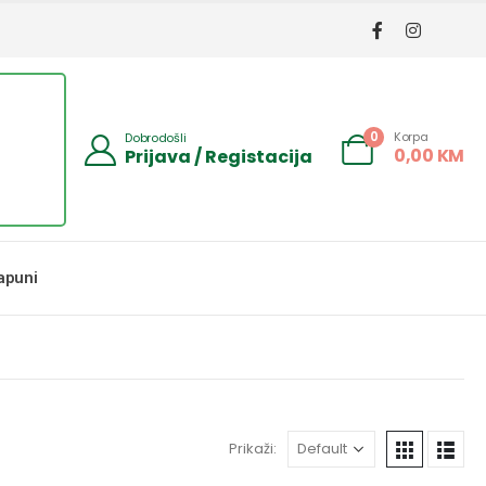
Korpa
0
Dobrodošli
0,00
KM
Prijava / Registacija
apuni
Prikaži: