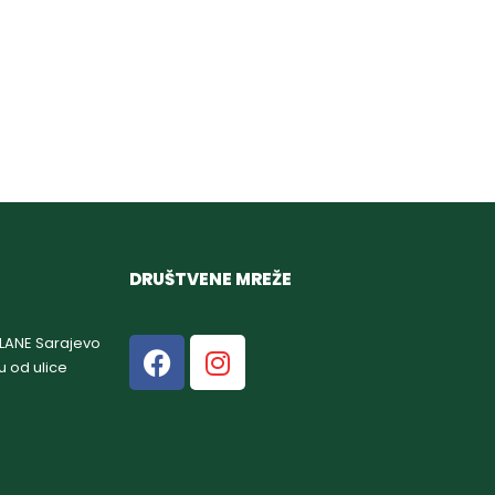
DRUŠTVENE MREŽE
GLANE Sarajevo
u od ulice