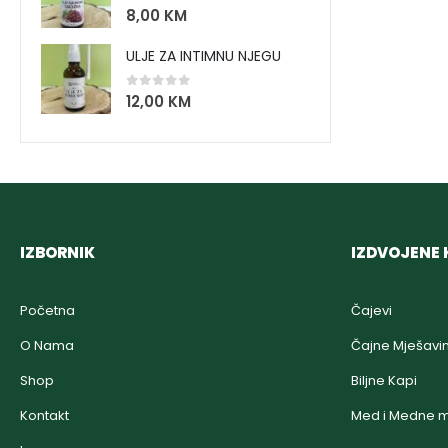
0
out of 5
8,00
KM
ULJE ZA INTIMNU NJEGU
0
out of 5
12,00
KM
IZBORNIK
IZDVOJENE 
Početna
Čajevi
O Nama
Čajne Mješavi
Shop
Biljne Kapi
Kontakt
Med i Medne m