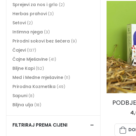
Sprejevi za nos i grlo
(2)
Herbas prahovi
(3)
Setovi
(2)
Intimna njega
(3)
Prirodni sokovi bez šećera
(9)
Čajevi
(137)
Čajne Mješavine
(41)
Biljne Kapi
(52)
Med i Medne mješavine
(11)
Prirodna Kozmetika
(49)
Sapuni
(8)
PODBJEL
Biljna ulja
(18)
4
FILTRIRAJ PREMA CIJENI
DO