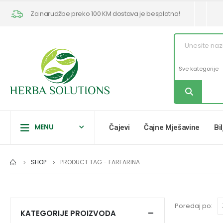
Za narudžbe preko 100 KM dostava je besplatna!
MENU
Čajevi
Čajne Mješavine
Bi
SHOP
PRODUCT TAG -
FARFARINA
Poredaj po:
KATEGORIJE PROIZVODA