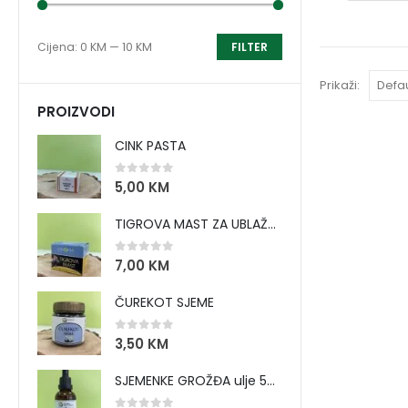
Cijena:
0 KM
—
10 KM
FILTER
Prikaži:
PROIZVODI
CINK PASTA
0
out of 5
5,00
KM
TIGROVA MAST ZA UBLAŽAVANJE BOLOVA I ZAGRIJAVANJE MIŠIĆA
0
out of 5
7,00
KM
ČUREKOT SJEME
0
out of 5
3,50
KM
SJEMENKE GROŽĐA ulje 50 ml