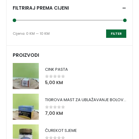
FILTRIRAJ PREMA CIJENI
Cijena:
0 KM
—
10 KM
FILTER
PROIZVODI
CINK PASTA
5,00
KM
0
out of 5
TIGROVA MAST ZA UBLAŽAVANJE BOLOVA I ZAGRIJAVANJE MIŠIĆA
7,00
KM
0
out of 5
ČUREKOT SJEME