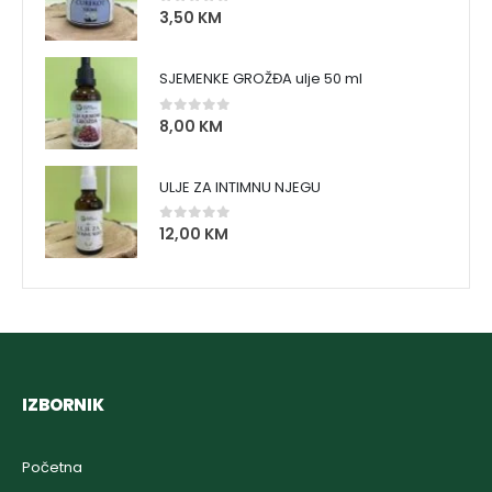
3,50
KM
0
out of 5
SJEMENKE GROŽĐA ulje 50 ml
8,00
KM
0
out of 5
ULJE ZA INTIMNU NJEGU
12,00
KM
0
out of 5
IZBORNIK
Početna