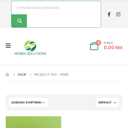
Korpa
0
0,00
KM
SHOP
PRODUCT TAG -
KININ