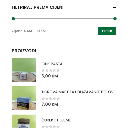
FILTRIRAJ PREMA CIJENI
Cijena:
0 KM
—
10 KM
FILTER
PROIZVODI
CINK PASTA
5,00
KM
0
out of 5
TIGROVA MAST ZA UBLAŽAVANJE BOLOVA I ZAGRIJAVANJE MIŠIĆA
7,00
KM
0
out of 5
ČUREKOT SJEME