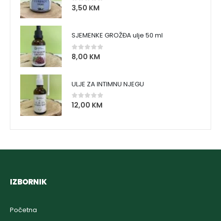
3,50
KM
0
out of 5
SJEMENKE GROŽĐA ulje 50 ml
8,00
KM
0
out of 5
ULJE ZA INTIMNU NJEGU
12,00
KM
0
out of 5
IZBORNIK
Početna