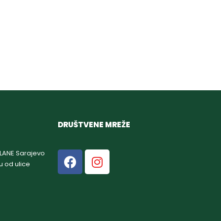
DRUŠTVENE MREŽE
GLANE Sarajevo
u od ulice