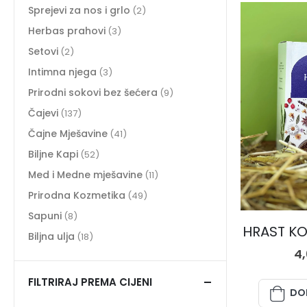
Sprejevi za nos i grlo
(2)
Herbas prahovi
(3)
Setovi
(2)
Intimna njega
(3)
Prirodni sokovi bez šećera
(9)
Čajevi
(137)
Čajne Mješavine
(41)
Biljne Kapi
(52)
Med i Medne mješavine
(11)
Prirodna Kozmetika
(49)
Sapuni
(8)
HRAST KOR
Biljna ulja
(18)
4
FILTRIRAJ PREMA CIJENI
DO