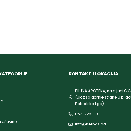
KATEGORIJE
KONTAKT I LOKACIJA
BILJNA APOTEKA, na pijaci CI
(ulaz sa gornje strane u pijac
ne
Patriotske lige)
062-226-110
ješavine
info@herbas.ba