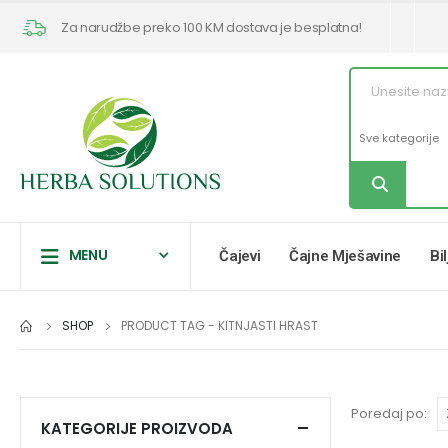
Za narudžbe preko 100 KM dostava je besplatna!
MENU
Čajevi
Čajne Mješavine
Bi
SHOP
PRODUCT TAG -
KITNJASTI HRAST
Poredaj po:
KATEGORIJE PROIZVODA