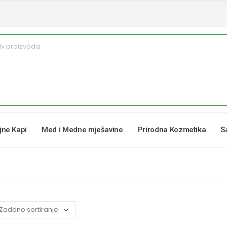
ljne Kapi
Med i Medne mješavine
Prirodna Kozmetika
S