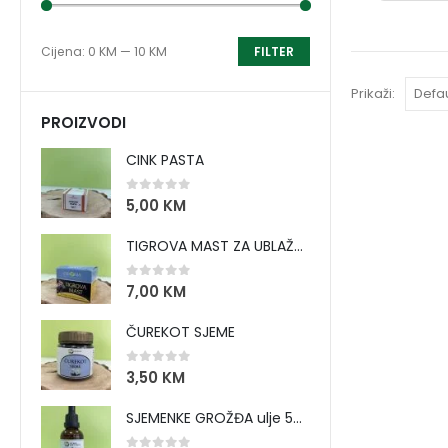
Cijena:
0 KM
—
10 KM
FILTER
Prikaži:
PROIZVODI
CINK PASTA
0
out of 5
5,00
KM
TIGROVA MAST ZA UBLAŽAVANJE BOLOVA I ZAGRIJAVANJE MIŠIĆA
0
out of 5
7,00
KM
ČUREKOT SJEME
0
out of 5
3,50
KM
SJEMENKE GROŽĐA ulje 50 ml