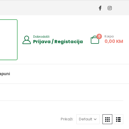
Korpa
0
Dobrodošli
0,00
KM
Prijava / Registacija
apuni
Prikaži: