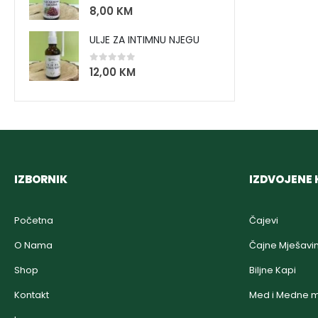
0
out of 5
8,00
KM
ULJE ZA INTIMNU NJEGU
0
out of 5
12,00
KM
IZBORNIK
IZDVOJENE 
Početna
Čajevi
O Nama
Čajne Mješavi
Shop
Biljne Kapi
Kontakt
Med i Medne m