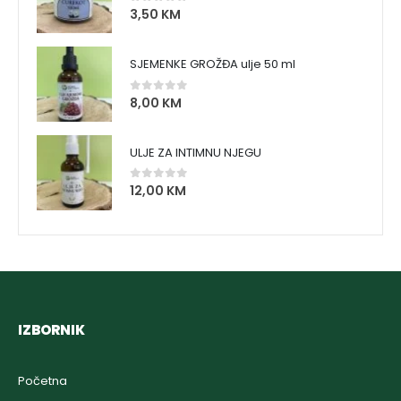
3,50
KM
0
out of 5
SJEMENKE GROŽĐA ulje 50 ml
8,00
KM
0
out of 5
ULJE ZA INTIMNU NJEGU
12,00
KM
0
out of 5
IZBORNIK
Početna