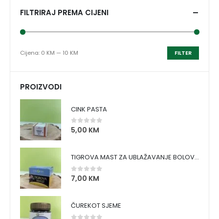
FILTRIRAJ PREMA CIJENI
Cijena:
0 KM
—
10 KM
FILTER
PROIZVODI
CINK PASTA
5,00
KM
0
out of 5
TIGROVA MAST ZA UBLAŽAVANJE BOLOVA I ZAGRIJAVANJE MIŠIĆA
7,00
KM
0
out of 5
ČUREKOT SJEME