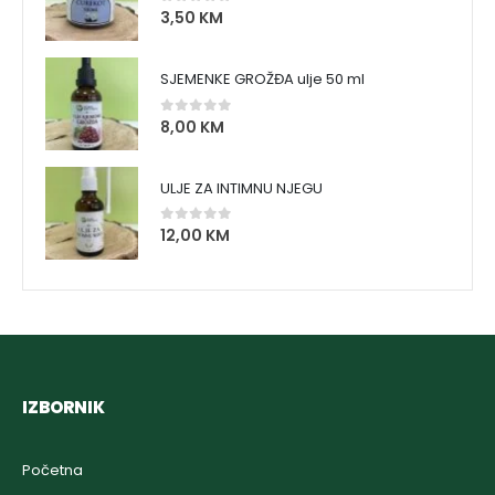
3,50
KM
0
out of 5
SJEMENKE GROŽĐA ulje 50 ml
8,00
KM
0
out of 5
ULJE ZA INTIMNU NJEGU
12,00
KM
0
out of 5
IZBORNIK
Početna