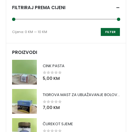
FILTRIRAJ PREMA CIJENI
Cijena:
0 KM
—
10 KM
FILTER
PROIZVODI
CINK PASTA
5,00
KM
0
out of 5
TIGROVA MAST ZA UBLAŽAVANJE BOLOVA I ZAGRIJAVANJE MIŠIĆA
7,00
KM
0
out of 5
ČUREKOT SJEME