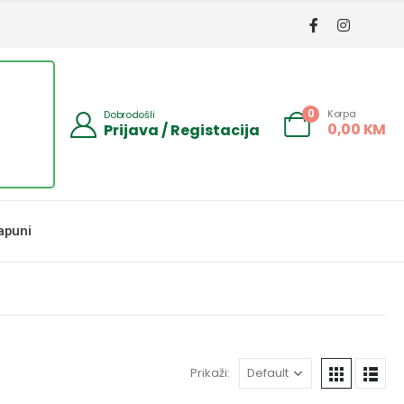
Korpa
0
Dobrodošli
0,00
KM
Prijava / Registacija
apuni
Prikaži: