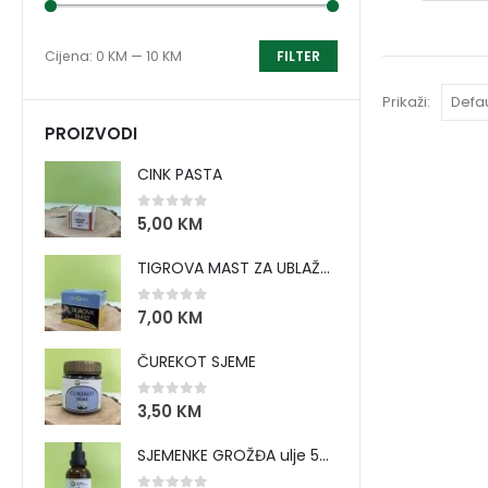
Cijena:
0 KM
—
10 KM
FILTER
Prikaži:
PROIZVODI
CINK PASTA
0
out of 5
5,00
KM
TIGROVA MAST ZA UBLAŽAVANJE BOLOVA I ZAGRIJAVANJE MIŠIĆA
0
out of 5
7,00
KM
ČUREKOT SJEME
0
out of 5
3,50
KM
SJEMENKE GROŽĐA ulje 50 ml