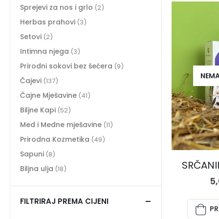
Sprejevi za nos i grlo
(2)
Herbas prahovi
(3)
Setovi
(2)
Intimna njega
(3)
Prirodni sokovi bez šećera
(9)
NEMA
Čajevi
(137)
Čajne Mješavine
(41)
Biljne Kapi
(52)
Med i Medne mješavine
(11)
Prirodna Kozmetika
(49)
Sapuni
(8)
SRČANIK
Biljna ulja
(18)
5
FILTRIRAJ PREMA CIJENI
PR