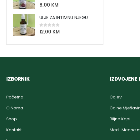
0
out of 5
8,00
KM
ULJE ZA INTIMNU NJEGU
0
out of 5
12,00
KM
IZBORNIK
IZDVOJENE 
Početna
Čajevi
O Nama
Čajne Mješavi
Shop
Biljne Kapi
Kontakt
Med i Medne m