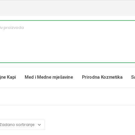
ljne Kapi
Med i Medne mješavine
Prirodna Kozmetika
S