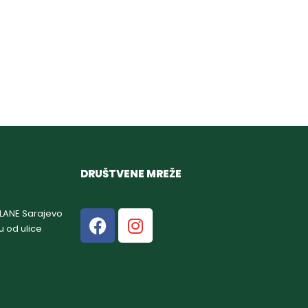
DRUŠTVENE MREŽE
GLANE Sarajevo
u od ulice