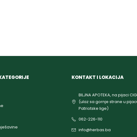
KATEGORIJE
KONTAKT I LOKACIJA
BILJNA APOTEKA, na pijaci CI
(ulaz sa gornje strane u pijac
ne
Patriotske lige)
062-226-110
ješavine
info@herbas.ba