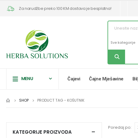
Za narudžbe preko 100 KM dostava je besplatna!
MENU
Čajevi
Čajne Mješavine
Bi
SHOP
PRODUCT TAG -
KOŠUTNIK
Poredaj po:
KATEGORIJE PROIZVODA