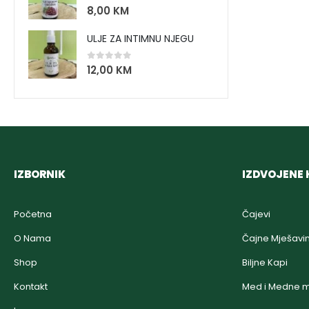
0
out of 5
8,00
KM
ULJE ZA INTIMNU NJEGU
0
out of 5
12,00
KM
IZBORNIK
IZDVOJENE 
Početna
Čajevi
O Nama
Čajne Mješavi
Shop
Biljne Kapi
Kontakt
Med i Medne m