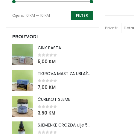
Cijena:
0 KM
—
10 KM
FILTER
Prikaži:
PROIZVODI
CINK PASTA
0
out of 5
5,00
KM
TIGROVA MAST ZA UBLAŽAVANJE BOLOVA I ZAGRIJAVANJE MIŠIĆA
0
out of 5
7,00
KM
ČUREKOT SJEME
0
out of 5
3,50
KM
SJEMENKE GROŽĐA ulje 50 ml