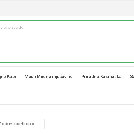
ljne Kapi
Med i Medne mješavine
Prirodna Kozmetika
S