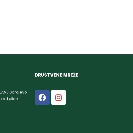
DRUŠTVENE MREŽE
GLANE Sarajevo
u od ulice