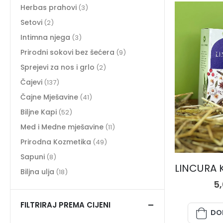
Herbas prahovi
(3)
Setovi
(2)
Intimna njega
(3)
Prirodni sokovi bez šećera
(9)
Sprejevi za nos i grlo
(2)
Čajevi
(137)
Čajne Mješavine
(41)
Biljne Kapi
(52)
Med i Medne mješavine
(11)
Prirodna Kozmetika
(49)
Sapuni
(8)
Biljna ulja
(18)
5
FILTRIRAJ PREMA CIJENI
DO