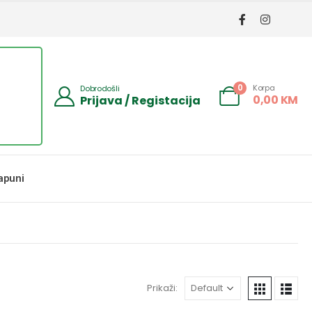
Korpa
0
Dobrodošli
0,00
KM
Prijava / Registacija
apuni
Prikaži: