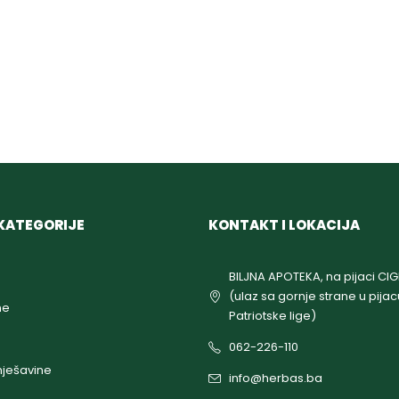
KATEGORIJE
KONTAKT I LOKACIJA
BILJNA APOTEKA, na pijaci CI
(ulaz sa gornje strane u pijac
ne
Patriotske lige)
062-226-110
ješavine
info@herbas.ba