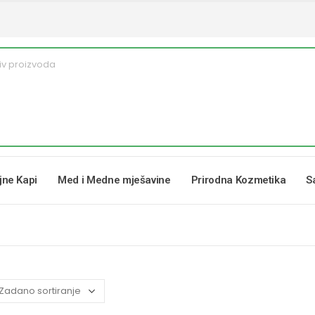
ljne Kapi
Med i Medne mješavine
Prirodna Kozmetika
S