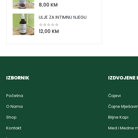
0
out of 5
8,00
KM
ULJE ZA INTIMNU NJEGU
0
out of 5
12,00
KM
IZBORNIK
IZDVOJENE 
Početna
Čajevi
O Nama
Čajne Mješavi
Shop
Biljne Kapi
Kontakt
Med i Medne m