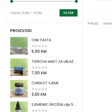
Cijena:
0 KM
—
10 KM
FILTER
Prikaži:
PROIZVODI
CINK PASTA
0
out of 5
5,00
KM
TIGROVA MAST ZA UBLAŽAVANJE BOLOVA I ZAGRIJAVANJE MIŠIĆA
0
out of 5
7,00
KM
ČUREKOT SJEME
0
out of 5
3,50
KM
SJEMENKE GROŽĐA ulje 50 ml