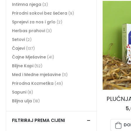
Intimna njega
(3)
Prirodni sokovi bez šećera
(9)
Sprejevi za nos i grlo
(2)
Herbas prahovi
(3)
Setovi
(2)
Čajevi
(137)
Čajne Mješavine
(41)
Biljne Kapi
(52)
Med i Medne mješavine
(11)
Prirodna Kozmetika
(49)
Sapuni
(8)
PLUĆNJAK
Biljna ulja
(18)
5
FILTRIRAJ PREMA CIJENI
DO