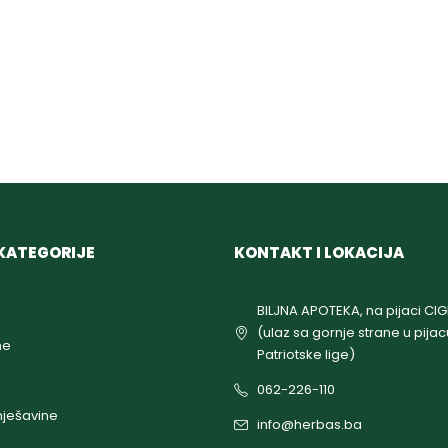
KATEGORIJE
KONTAKT I LOKACIJA
BILJNA APOTEKA, na pijaci CI
(ulaz sa gornje strane u pijac
ne
Patriotske lige)
062-226-110
ješavine
info@herbas.ba