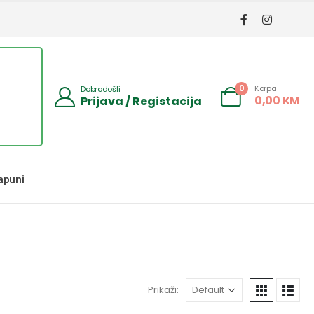
Korpa
0
Dobrodošli
0,00
KM
Prijava / Registacija
apuni
Prikaži: