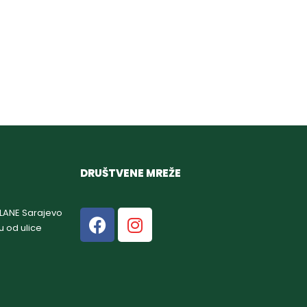
DRUŠTVENE MREŽE
GLANE Sarajevo
u od ulice