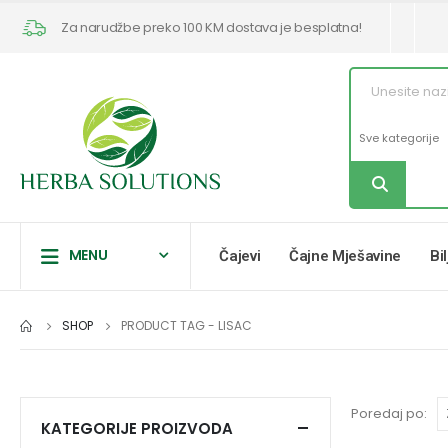
Za narudžbe preko 100 KM dostava je besplatna!
MENU
Čajevi
Čajne Mješavine
Bi
SHOP
PRODUCT TAG -
LISAC
Poredaj po:
KATEGORIJE PROIZVODA