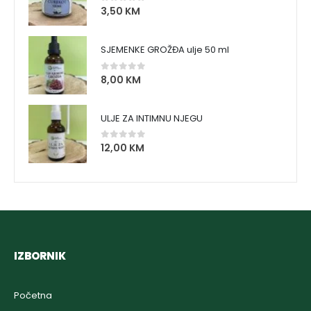
3,50
KM
0
out of 5
SJEMENKE GROŽĐA ulje 50 ml
8,00
KM
0
out of 5
ULJE ZA INTIMNU NJEGU
12,00
KM
0
out of 5
IZBORNIK
Početna