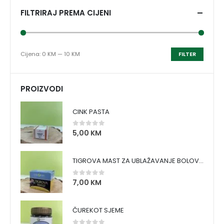
FILTRIRAJ PREMA CIJENI
Cijena:
0 KM
—
10 KM
FILTER
PROIZVODI
CINK PASTA
5,00
KM
0
out of 5
TIGROVA MAST ZA UBLAŽAVANJE BOLOVA I ZAGRIJAVANJE MIŠIĆA
7,00
KM
0
out of 5
ČUREKOT SJEME