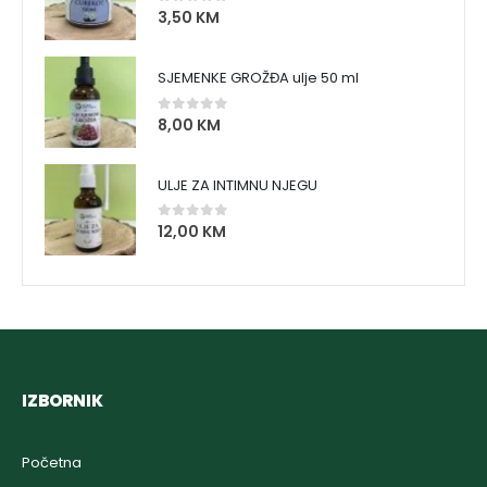
3,50
KM
0
out of 5
SJEMENKE GROŽĐA ulje 50 ml
8,00
KM
0
out of 5
ULJE ZA INTIMNU NJEGU
12,00
KM
0
out of 5
IZBORNIK
Početna