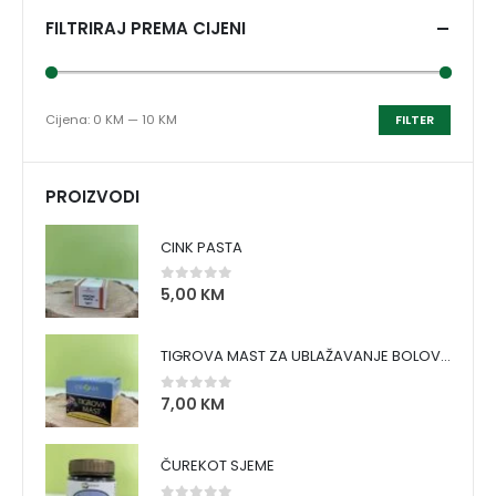
FILTRIRAJ PREMA CIJENI
Cijena:
0 KM
—
10 KM
FILTER
PROIZVODI
CINK PASTA
5,00
KM
0
out of 5
TIGROVA MAST ZA UBLAŽAVANJE BOLOVA I ZAGRIJAVANJE MIŠIĆA
7,00
KM
0
out of 5
ČUREKOT SJEME