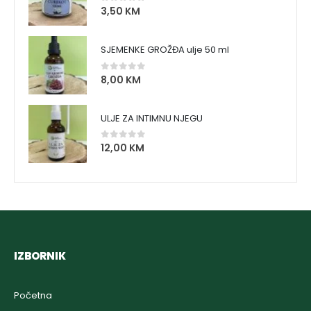
3,50
KM
0
out of 5
SJEMENKE GROŽĐA ulje 50 ml
8,00
KM
0
out of 5
ULJE ZA INTIMNU NJEGU
12,00
KM
0
out of 5
IZBORNIK
Početna