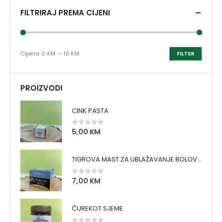
FILTRIRAJ PREMA CIJENI
Cijena:
0 KM
—
10 KM
FILTER
PROIZVODI
CINK PASTA
5,00
KM
0
out of 5
TIGROVA MAST ZA UBLAŽAVANJE BOLOVA I ZAGRIJAVANJE MIŠIĆA
7,00
KM
0
out of 5
ČUREKOT SJEME