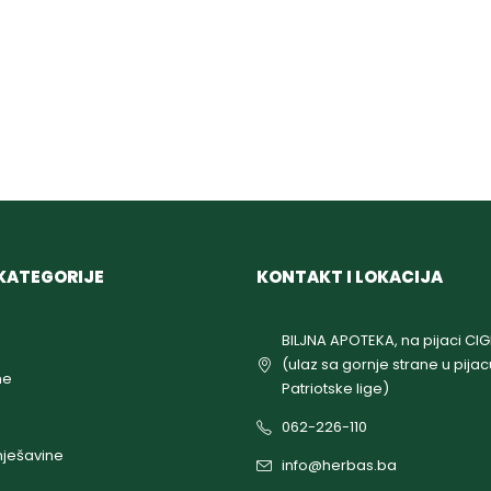
KATEGORIJE
KONTAKT I LOKACIJA
BILJNA APOTEKA, na pijaci CI
(ulaz sa gornje strane u pijac
ne
Patriotske lige)
062-226-110
ješavine
info@herbas.ba