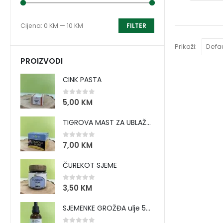
Cijena:
0 KM
—
10 KM
FILTER
Prikaži:
PROIZVODI
CINK PASTA
0
out of 5
5,00
KM
TIGROVA MAST ZA UBLAŽAVANJE BOLOVA I ZAGRIJAVANJE MIŠIĆA
0
out of 5
7,00
KM
ČUREKOT SJEME
0
out of 5
3,50
KM
SJEMENKE GROŽĐA ulje 50 ml