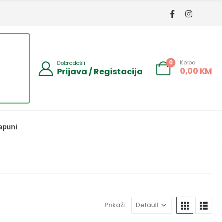
Korpa
0
Dobrodošli
0,00
KM
Prijava / Registacija
apuni
Prikaži: