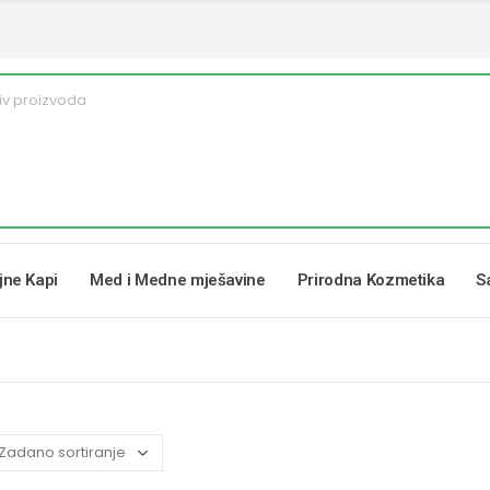
ljne Kapi
Med i Medne mješavine
Prirodna Kozmetika
S