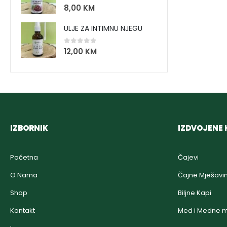
0
out of 5
8,00
KM
ULJE ZA INTIMNU NJEGU
0
out of 5
12,00
KM
IZBORNIK
IZDVOJENE 
Početna
Čajevi
O Nama
Čajne Mješavi
Shop
Biljne Kapi
Kontakt
Med i Medne m