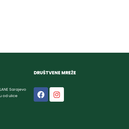
DRUŠTVENE MREŽE
GLANE Sarajevo
u od ulice