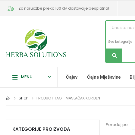
Za narudžbe preko 100 KM dostava je besplatna!
MENU
Čajevi
Čajne Mješavine
Bi
SHOP
PRODUCT TAG -
MASLAČAK KORIJEN
Poredaj po:
KATEGORIJE PROIZVODA