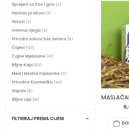
Sprejevi za nos i grlo
(2)
Herbas prahovi
(3)
Setovi
(2)
Intimna njega
(3)
Prirodni sokovi bez šećera
(9)
Čajevi
(137)
Čajne Mješavine
(41)
Biljne Kapi
(52)
Med i Medne mješavine
(11)
Prirodna Kozmetika
(49)
Sapuni
(8)
Biljna ulja
(18)
6
FILTRIRAJ PREMA CIJENI
DO