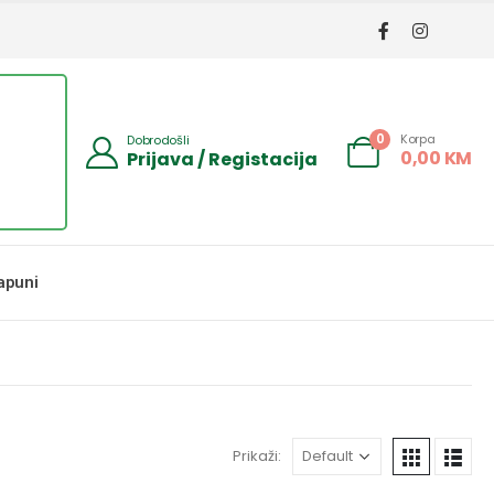
Korpa
0
Dobrodošli
0,00
KM
Prijava / Registacija
apuni
Prikaži: