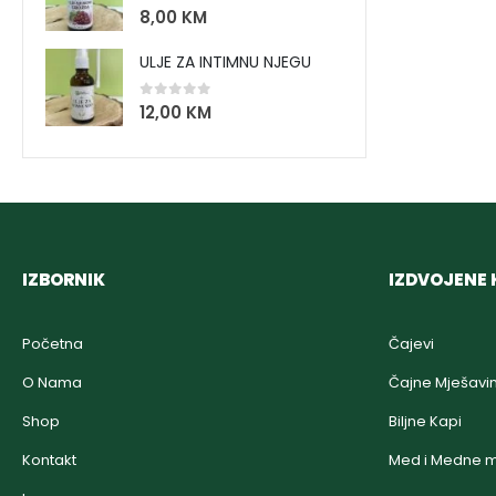
0
out of 5
8,00
KM
ULJE ZA INTIMNU NJEGU
0
out of 5
12,00
KM
IZBORNIK
IZDVOJENE 
Početna
Čajevi
O Nama
Čajne Mješavi
Shop
Biljne Kapi
Kontakt
Med i Medne m