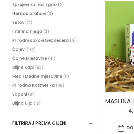
Sprejevi za nos i grlo
(2)
Herbas prahovi
(3)
Setovi
(2)
Intimna njega
(3)
Prirodni sokovi bez šećera
(9)
Čajevi
(137)
Čajne Mješavine
(41)
Biljne Kapi
(52)
Med i Medne mješavine
(11)
Prirodna Kozmetika
(49)
Sapuni
(8)
Biljna ulja
(18)
4
FILTRIRAJ PREMA CIJENI
DO