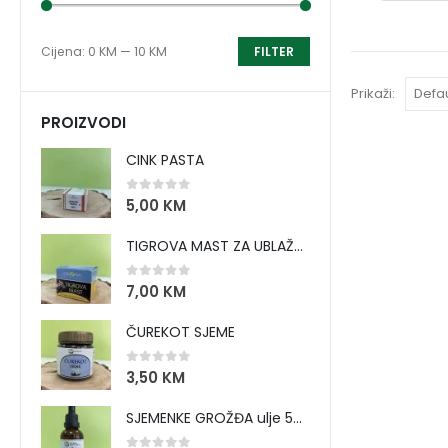
Cijena:
0 KM
—
10 KM
FILTER
Prikaži:
PROIZVODI
CINK PASTA
0
out of 5
5,00
KM
TIGROVA MAST ZA UBLAŽAVANJE BOLOVA I ZAGRIJAVANJE MIŠIĆA
0
out of 5
7,00
KM
ČUREKOT SJEME
0
out of 5
3,50
KM
SJEMENKE GROŽĐA ulje 50 ml