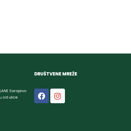
DRUŠTVENE MREŽE
GLANE Sarajevo
u od ulice