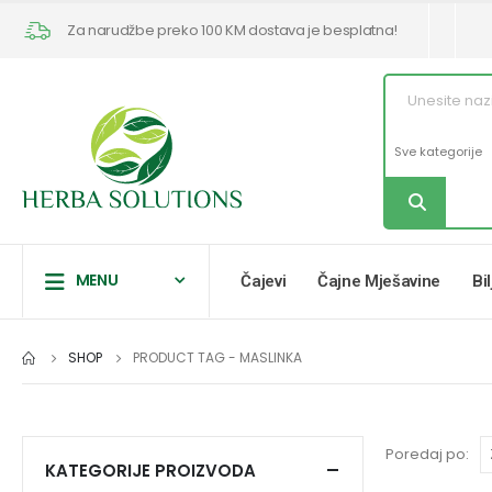
Za narudžbe preko 100 KM dostava je besplatna!
MENU
Čajevi
Čajne Mješavine
Bi
SHOP
PRODUCT TAG -
MASLINKA
Poredaj po:
KATEGORIJE PROIZVODA