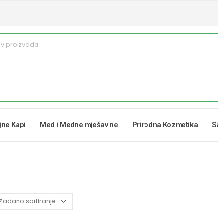
ljne Kapi
Med i Medne mješavine
Prirodna Kozmetika
S