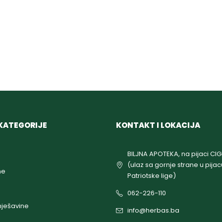
KATEGORIJE
KONTAKT I LOKACIJA
BILJNA APOTEKA, na pijaci CI
(ulaz sa gornje strane u pijac
ne
Patriotske lige)
062-226-110
ješavine
info@herbas.ba