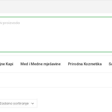
ljne Kapi
Med i Medne mješavine
Prirodna Kozmetika
S