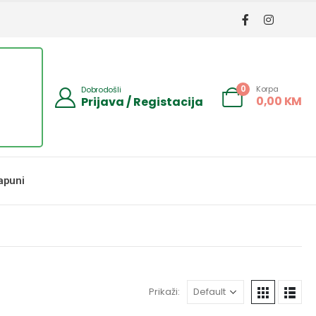
Korpa
0
Dobrodošli
0,00
KM
Prijava / Registacija
apuni
Prikaži: