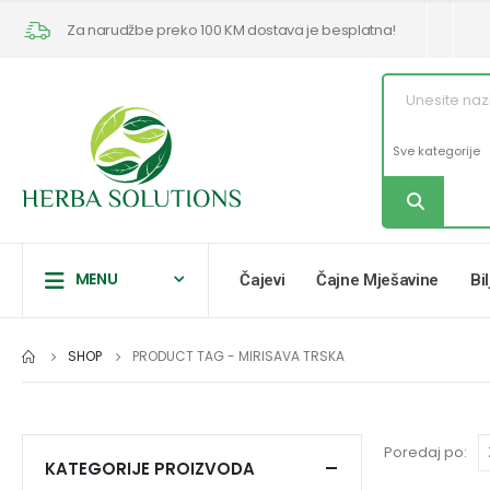
Za narudžbe preko 100 KM dostava je besplatna!
MENU
Čajevi
Čajne Mješavine
Bi
SHOP
PRODUCT TAG -
MIRISAVA TRSKA
Poredaj po:
KATEGORIJE PROIZVODA