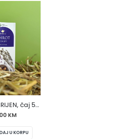
ČAJEVI
IĐIROT KORIJEN, čaj 50 gr.
,00
KM
DAJ U KORPU