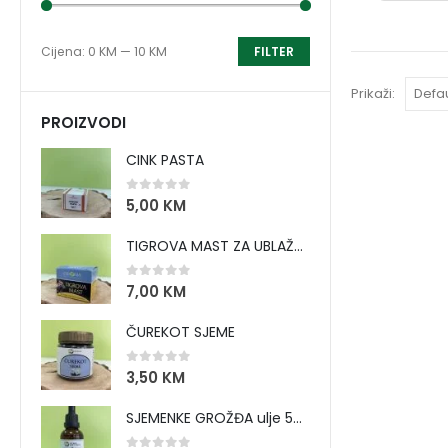
Cijena:
0 KM
—
10 KM
FILTER
Prikaži:
PROIZVODI
CINK PASTA
0
out of 5
5,00
KM
TIGROVA MAST ZA UBLAŽAVANJE BOLOVA I ZAGRIJAVANJE MIŠIĆA
0
out of 5
7,00
KM
ČUREKOT SJEME
0
out of 5
3,50
KM
SJEMENKE GROŽĐA ulje 50 ml