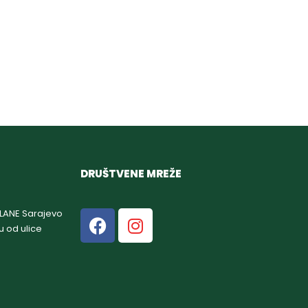
DRUŠTVENE MREŽE
GLANE Sarajevo
u od ulice