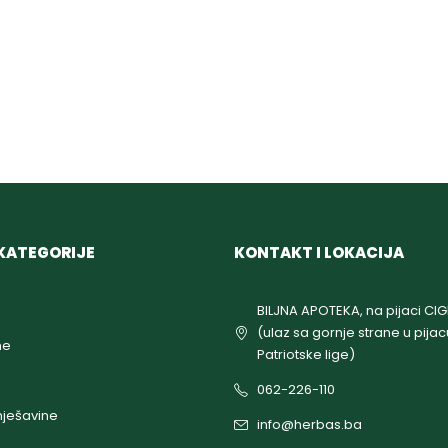
KATEGORIJE
KONTAKT I LOKACIJA
BILJNA APOTEKA, na pijaci CI
(ulaz sa gornje strane u pijac
ne
Patriotske lige)
062-226-110
ješavine
info@herbas.ba