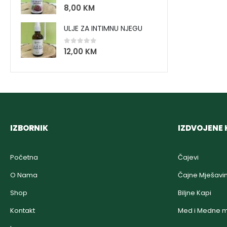
0
out of 5
8,00
KM
ULJE ZA INTIMNU NJEGU
0
out of 5
12,00
KM
IZBORNIK
IZDVOJENE 
Početna
Čajevi
O Nama
Čajne Mješavi
Shop
Biljne Kapi
Kontakt
Med i Medne m