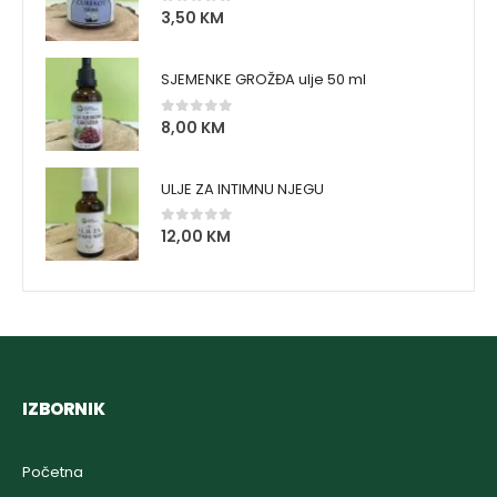
3,50
KM
0
out of 5
SJEMENKE GROŽĐA ulje 50 ml
8,00
KM
0
out of 5
ULJE ZA INTIMNU NJEGU
12,00
KM
0
out of 5
IZBORNIK
Početna