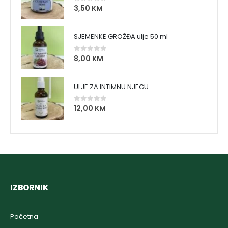
3,50
KM
0
out of 5
SJEMENKE GROŽĐA ulje 50 ml
8,00
KM
0
out of 5
ULJE ZA INTIMNU NJEGU
12,00
KM
0
out of 5
IZBORNIK
Početna