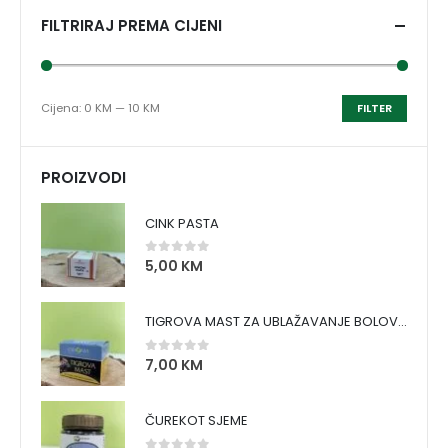
FILTRIRAJ PREMA CIJENI
Cijena:
0 KM
—
10 KM
FILTER
PROIZVODI
CINK PASTA
5,00
KM
0
out of 5
TIGROVA MAST ZA UBLAŽAVANJE BOLOVA I ZAGRIJAVANJE MIŠIĆA
7,00
KM
0
out of 5
ČUREKOT SJEME