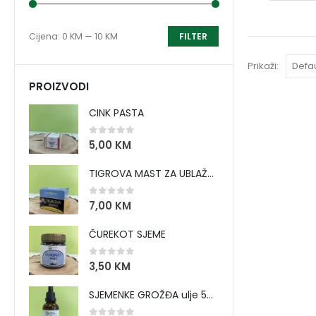
Cijena:
0 KM
—
10 KM
FILTER
Prikaži:
PROIZVODI
CINK PASTA
0
out of 5
5,00
KM
TIGROVA MAST ZA UBLAŽAVANJE BOLOVA I ZAGRIJAVANJE MIŠIĆA
0
out of 5
7,00
KM
ČUREKOT SJEME
0
out of 5
3,50
KM
SJEMENKE GROŽĐA ulje 50 ml