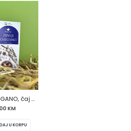
ČAJEVI
DIVLJI ORIGANO, čaj 50 gr.
,00
KM
DAJ U KORPU