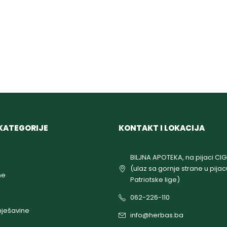
KATEGORIJE
KONTAKT I LOKACIJA
BILJNA APOTEKA, na pijaci CI
(ulaz sa gornje strane u pijac
ne
Patriotske lige)
062-226-110
ješavine
info@herbas.ba