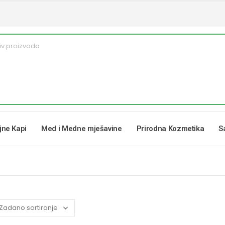
ljne Kapi
Med i Medne mješavine
Prirodna Kozmetika
S