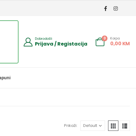
Korpa
0
Dobrodošli
0,00
KM
Prijava / Registacija
apuni
Prikaži: