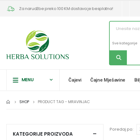
Za narudžbe preko 100 KM dostava je besplatna!
MENU
Čajevi
Čajne Mješavine
Bi
SHOP
PRODUCT TAG -
MRAVINJAC
Poredaj po:
KATEGORIJE PROIZVODA