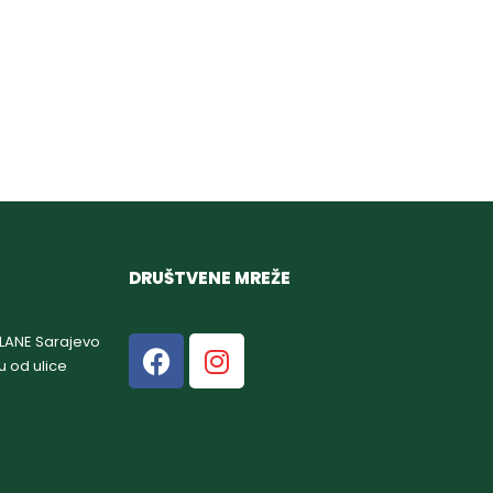
DRUŠTVENE MREŽE
GLANE Sarajevo
u od ulice