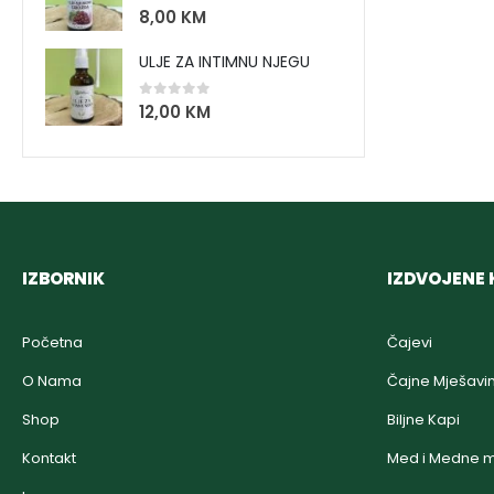
0
out of 5
8,00
KM
ULJE ZA INTIMNU NJEGU
0
out of 5
12,00
KM
IZBORNIK
IZDVOJENE 
Početna
Čajevi
O Nama
Čajne Mješavi
Shop
Biljne Kapi
Kontakt
Med i Medne m