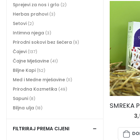
Sprejevi za nos i grlo
(2)
Herbas prahovi
(3)
Setovi
(2)
Intimna njega
(3)
Prirodni sokovi bez šećera
(9)
Čajevi
(137)
Čajne Mješavine
(41)
Biljne Kapi
(52)
Med i Medne mješavine
(11)
Prirodna Kozmetika
(49)
Sapuni
(8)
Biljna ulja
(18)
3
FILTRIRAJ PREMA CIJENI
DO