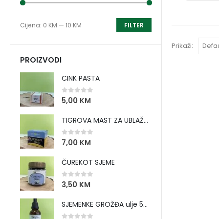
Cijena:
0 KM
—
10 KM
FILTER
Prikaži:
PROIZVODI
CINK PASTA
0
out of 5
5,00
KM
TIGROVA MAST ZA UBLAŽAVANJE BOLOVA I ZAGRIJAVANJE MIŠIĆA
0
out of 5
7,00
KM
ČUREKOT SJEME
0
out of 5
3,50
KM
SJEMENKE GROŽĐA ulje 50 ml