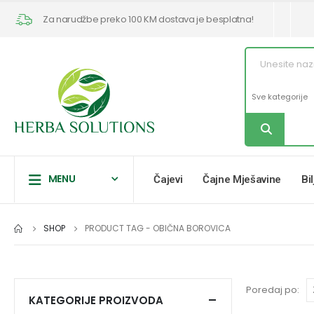
Za narudžbe preko 100 KM dostava je besplatna!
MENU
Čajevi
Čajne Mješavine
Bi
SHOP
PRODUCT TAG -
OBIČNA BOROVICA
Poredaj po:
KATEGORIJE PROIZVODA