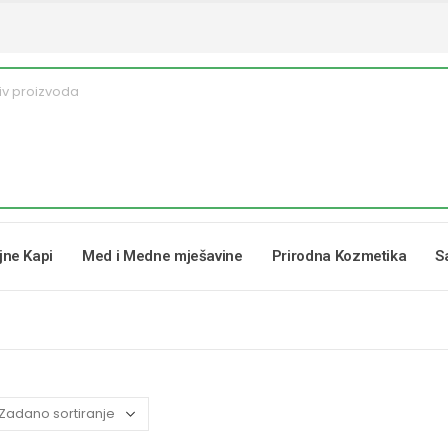
ljne Kapi
Med i Medne mješavine
Prirodna Kozmetika
S