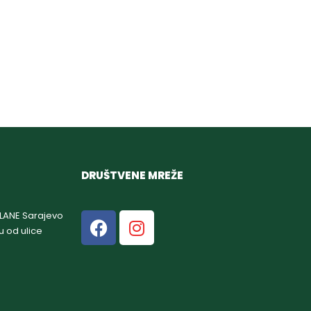
DRUŠTVENE MREŽE
GLANE Sarajevo
u od ulice