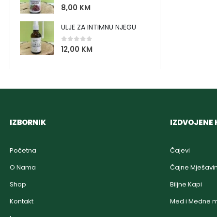
0
out of 5
8,00
KM
ULJE ZA INTIMNU NJEGU
0
out of 5
12,00
KM
IZBORNIK
IZDVOJENE 
Početna
Čajevi
O Nama
Čajne Mješavi
Shop
Biljne Kapi
Kontakt
Med i Medne m