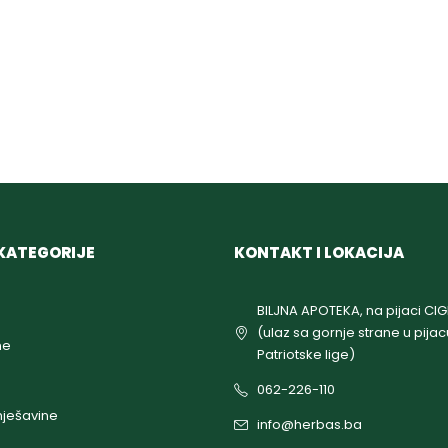
KATEGORIJE
KONTAKT I LOKACIJA
BILJNA APOTEKA, na pijaci CI
(ulaz sa gornje strane u pijac
ne
Patriotske lige)
062-226-110
ješavine
info@herbas.ba