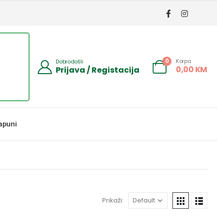
Korpa
0
Dobrodošli
0,00
KM
Prijava / Registacija
apuni
Prikaži: