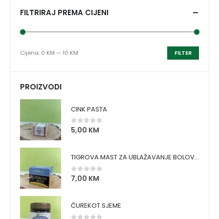
FILTRIRAJ PREMA CIJENI
Cijena:
0 KM
—
10 KM
FILTER
PROIZVODI
CINK PASTA
5,00
KM
0
out of 5
TIGROVA MAST ZA UBLAŽAVANJE BOLOVA I ZAGRIJAVANJE MIŠIĆA
7,00
KM
0
out of 5
ČUREKOT SJEME