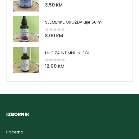
3,50
KM
0
out of 5
SJEMENKE GROŽĐA ulje 50 ml
8,00
KM
0
out of 5
ULJE ZA INTIMNU NJEGU
12,00
KM
0
out of 5
IZBORNIK
Početna