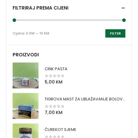
FILTRIRAJ PREMA CIJENI
Cijena:
0 KM
—
10 KM
FILTER
PROIZVODI
CINK PASTA
5,00
KM
0
out of 5
TIGROVA MAST ZA UBLAŽAVANJE BOLOVA I ZAGRIJAVANJE MIŠIĆA
7,00
KM
0
out of 5
ČUREKOT SJEME