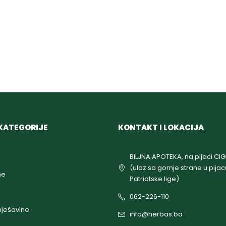
KATEGORIJE
KONTAKT I LOKACIJA
BILJNA APOTEKA, na pijaci CI
(ulaz sa gornje strane u pijac
ne
Patriotske lige)
062-226-110
ješavine
info@herbas.ba