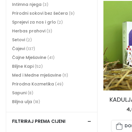
Intimna njega
(3)
Prirodni sokovi bez šećera
(9)
Sprejevi za nos i grlo
(2)
Herbas prahovi
(3)
Setovi
(2)
Čajevi
(137)
Čajne Mješavine
(41)
Biljne Kapi
(52)
Med i Medne mješavine
(11)
Prirodna Kozmetika
(49)
Sapuni
(8)
KADULJA
Biljna ulja
(18)
4
FILTRIRAJ PREMA CIJENI
DO