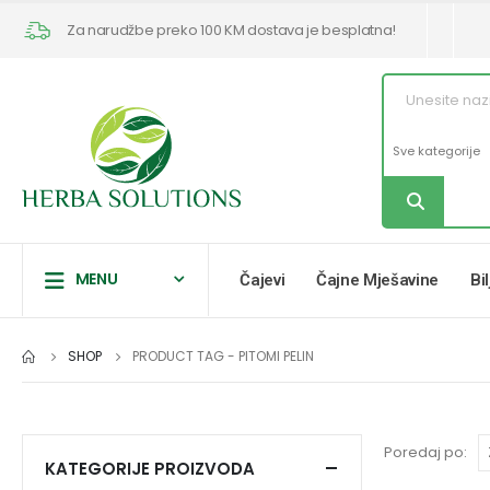
Za narudžbe preko 100 KM dostava je besplatna!
MENU
Čajevi
Čajne Mješavine
Bi
SHOP
PRODUCT TAG -
PITOMI PELIN
Poredaj po:
KATEGORIJE PROIZVODA