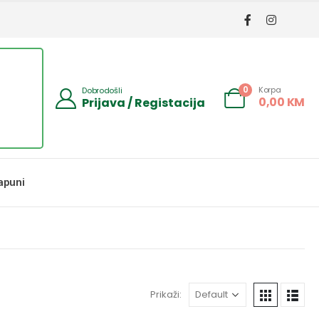
Korpa
0
Dobrodošli
0,00
KM
Prijava / Registacija
apuni
Prikaži: