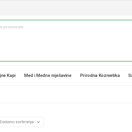
ljne Kapi
Med i Medne mješavine
Prirodna Kozmetika
S