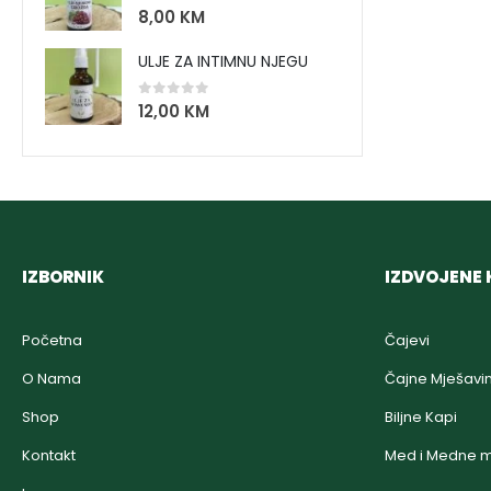
0
out of 5
8,00
KM
ULJE ZA INTIMNU NJEGU
0
out of 5
12,00
KM
IZBORNIK
IZDVOJENE 
Početna
Čajevi
O Nama
Čajne Mješavi
Shop
Biljne Kapi
Kontakt
Med i Medne m