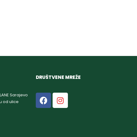
DRUŠTVENE MREŽE
GLANE Sarajevo
u od ulice