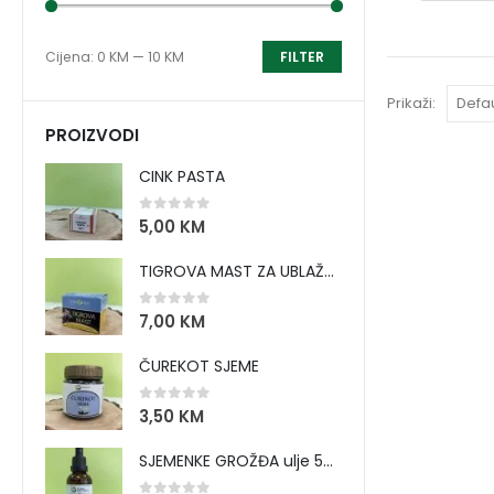
Cijena:
0 KM
—
10 KM
FILTER
Prikaži:
PROIZVODI
CINK PASTA
0
out of 5
5,00
KM
TIGROVA MAST ZA UBLAŽAVANJE BOLOVA I ZAGRIJAVANJE MIŠIĆA
0
out of 5
7,00
KM
ČUREKOT SJEME
0
out of 5
3,50
KM
SJEMENKE GROŽĐA ulje 50 ml