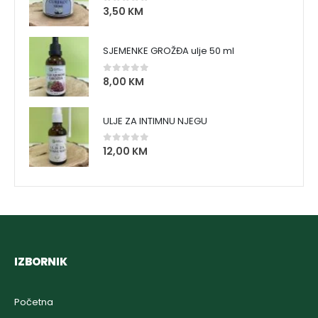
3,50
KM
0
out of 5
SJEMENKE GROŽĐA ulje 50 ml
8,00
KM
0
out of 5
ULJE ZA INTIMNU NJEGU
12,00
KM
0
out of 5
IZBORNIK
Početna