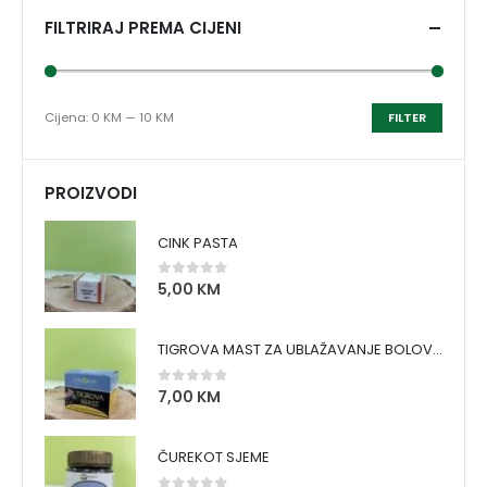
FILTRIRAJ PREMA CIJENI
Cijena:
0 KM
—
10 KM
FILTER
PROIZVODI
CINK PASTA
5,00
KM
0
out of 5
TIGROVA MAST ZA UBLAŽAVANJE BOLOVA I ZAGRIJAVANJE MIŠIĆA
7,00
KM
0
out of 5
ČUREKOT SJEME