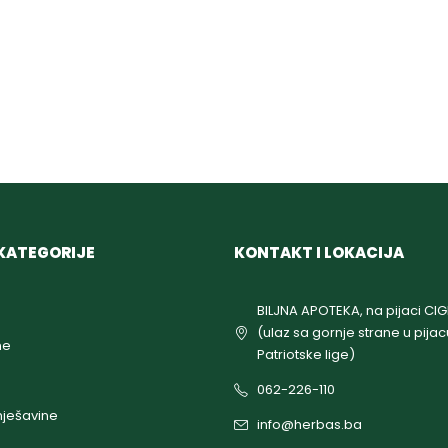
KATEGORIJE
KONTAKT I LOKACIJA
BILJNA APOTEKA, na pijaci CI
(ulaz sa gornje strane u pijac
ne
Patriotske lige)
062-226-110
ješavine
info@herbas.ba