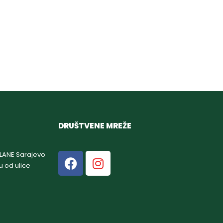
DRUŠTVENE MREŽE
GLANE Sarajevo
u od ulice