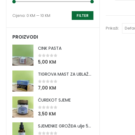
Cijena:
0 KM
—
10 KM
FILTER
Prikaži:
PROIZVODI
CINK PASTA
0
out of 5
5,00
KM
TIGROVA MAST ZA UBLAŽAVANJE BOLOVA I ZAGRIJAVANJE MIŠIĆA
0
out of 5
7,00
KM
ČUREKOT SJEME
0
out of 5
3,50
KM
SJEMENKE GROŽĐA ulje 50 ml