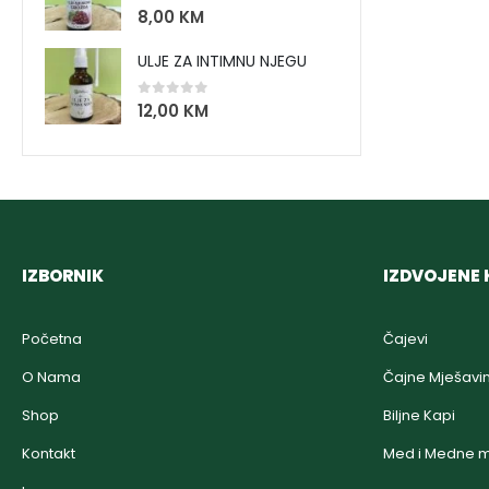
0
out of 5
8,00
KM
ULJE ZA INTIMNU NJEGU
0
out of 5
12,00
KM
IZBORNIK
IZDVOJENE 
Početna
Čajevi
O Nama
Čajne Mješavi
Shop
Biljne Kapi
Kontakt
Med i Medne m