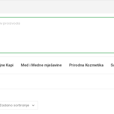
ljne Kapi
Med i Medne mješavine
Prirodna Kozmetika
S