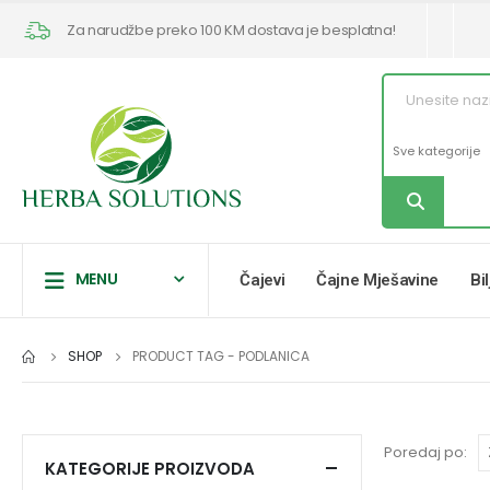
Za narudžbe preko 100 KM dostava je besplatna!
MENU
Čajevi
Čajne Mješavine
Bi
SHOP
PRODUCT TAG -
PODLANICA
Poredaj po:
KATEGORIJE PROIZVODA