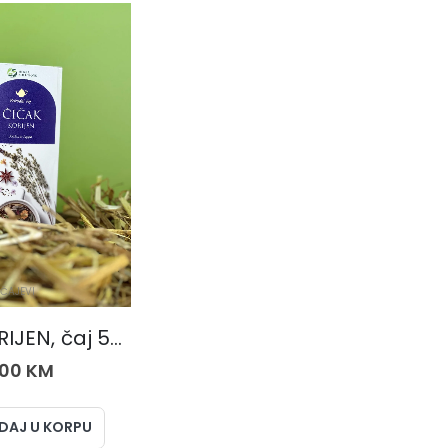
ČAJEVI
ČIČAK KORIJEN, čaj 50 gr.
,00
KM
DAJ U KORPU