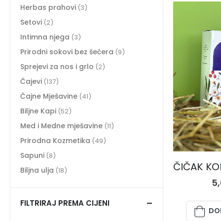
Herbas prahovi
(3)
Setovi
(2)
Intimna njega
(3)
Prirodni sokovi bez šećera
(9)
Sprejevi za nos i grlo
(2)
Čajevi
(137)
Čajne Mješavine
(41)
Biljne Kapi
(52)
Med i Medne mješavine
(11)
Prirodna Kozmetika
(49)
Sapuni
(8)
Biljna ulja
(18)
5
FILTRIRAJ PREMA CIJENI
DO