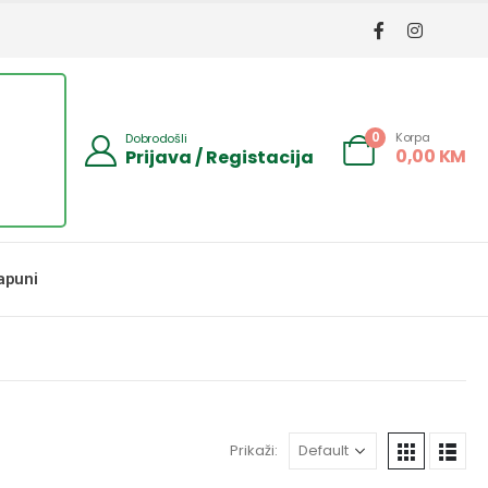
Korpa
0
Dobrodošli
0,00
KM
Prijava / Registacija
apuni
Prikaži: