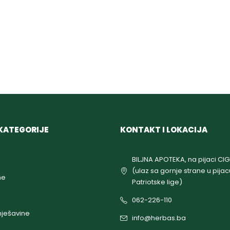
KATEGORIJE
KONTAKT I LOKACIJA
BILJNA APOTEKA, na pijaci CI
(ulaz sa gornje strane u pijac
ne
Patriotske lige)
062-226-110
ješavine
info@herbas.ba