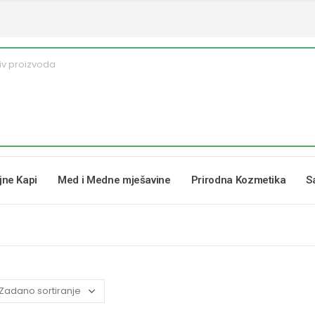
ljne Kapi
Med i Medne mješavine
Prirodna Kozmetika
S