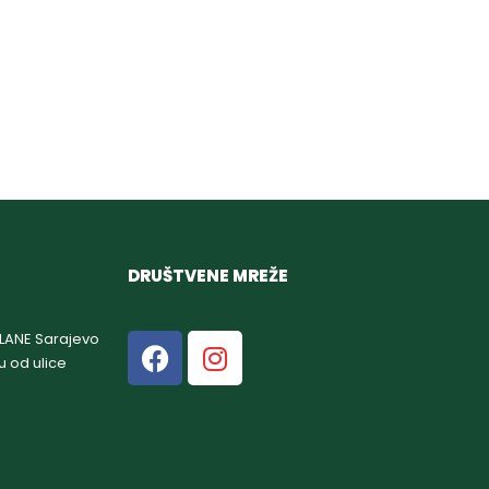
DRUŠTVENE MREŽE
GLANE Sarajevo
u od ulice