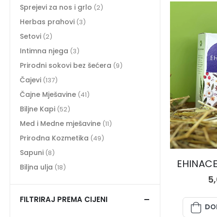
Sprejevi za nos i grlo
(2)
Herbas prahovi
(3)
Setovi
(2)
Intimna njega
(3)
Prirodni sokovi bez šećera
(9)
Čajevi
(137)
Čajne Mješavine
(41)
Biljne Kapi
(52)
Med i Medne mješavine
(11)
Prirodna Kozmetika
(49)
Sapuni
(8)
EHINACEA
Biljna ulja
(18)
5
FILTRIRAJ PREMA CIJENI
DO