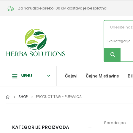
Za narudžbe preko 100 KM dostava je besplatna!
MENU
Čajevi
Čajne Mješavine
Bi
SHOP
PRODUCT TAG -
PUPAVICA
Poredaj po:
KATEGORIJE PROIZVODA