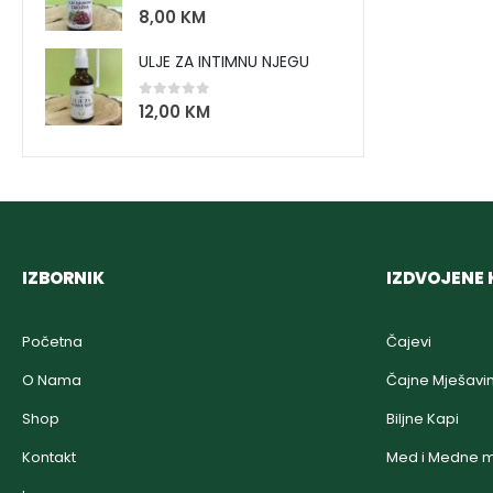
0
out of 5
8,00
KM
ULJE ZA INTIMNU NJEGU
0
out of 5
12,00
KM
IZBORNIK
IZDVOJENE 
Početna
Čajevi
O Nama
Čajne Mješavi
Shop
Biljne Kapi
Kontakt
Med i Medne m