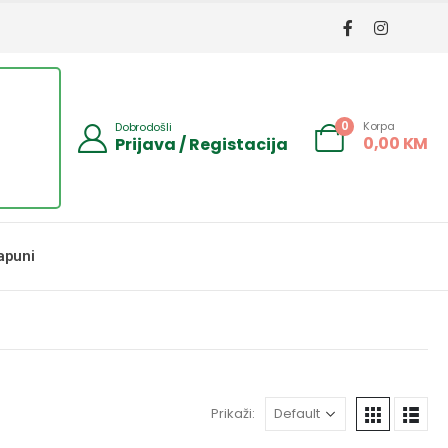
Korpa
0
Dobrodošli
0,00
KM
Prijava / Registacija
apuni
Prikaži: