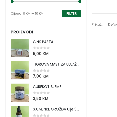
Cijena:
0 KM
—
10 KM
FILTER
Prikaži:
PROIZVODI
CINK PASTA
0
out of 5
5,00
KM
TIGROVA MAST ZA UBLAŽAVANJE BOLOVA I ZAGRIJAVANJE MIŠIĆA
0
out of 5
7,00
KM
ČUREKOT SJEME
0
out of 5
3,50
KM
SJEMENKE GROŽĐA ulje 50 ml