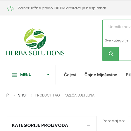
Za narudžbe preko 100 KM dostava je besplatna!
MENU
Čajevi
Čajne Mješavine
Bi
SHOP
PRODUCT TAG -
PUZEĆA DJETELINA
Poredaj po:
KATEGORIJE PROIZVODA