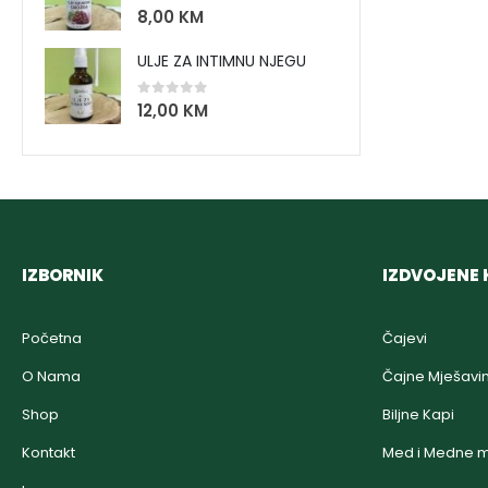
0
out of 5
8,00
KM
ULJE ZA INTIMNU NJEGU
0
out of 5
12,00
KM
IZBORNIK
IZDVOJENE 
Početna
Čajevi
O Nama
Čajne Mješavi
Shop
Biljne Kapi
Kontakt
Med i Medne m