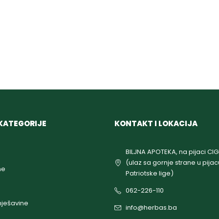
KATEGORIJE
KONTAKT I LOKACIJA
BILJNA APOTEKA, na pijaci CI
(ulaz sa gornje strane u pijac
ne
Patriotske lige)
062-226-110
ješavine
info@herbas.ba