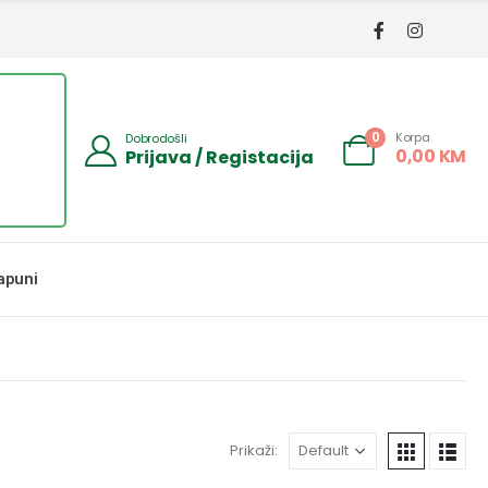
Korpa
0
Dobrodošli
0,00
KM
Prijava / Registacija
apuni
Prikaži: