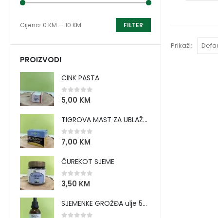
Cijena:
0 KM
—
10 KM
FILTER
Prikaži:
PROIZVODI
CINK PASTA
0
out of 5
5,00
KM
TIGROVA MAST ZA UBLAŽAVANJE BOLOVA I ZAGRIJAVANJE MIŠIĆA
0
out of 5
7,00
KM
ČUREKOT SJEME
0
out of 5
3,50
KM
SJEMENKE GROŽĐA ulje 50 ml