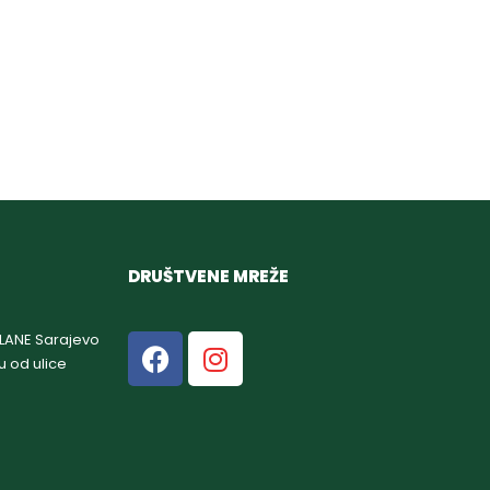
DRUŠTVENE MREŽE
GLANE Sarajevo
u od ulice