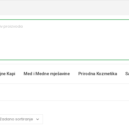
ljne Kapi
Med i Medne mješavine
Prirodna Kozmetika
S