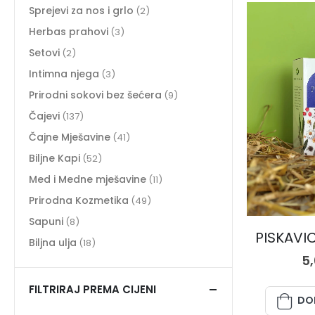
Sprejevi za nos i grlo
(2)
Herbas prahovi
(3)
Setovi
(2)
Intimna njega
(3)
Prirodni sokovi bez šećera
(9)
Čajevi
(137)
Čajne Mješavine
(41)
Biljne Kapi
(52)
Med i Medne mješavine
(11)
Prirodna Kozmetika
(49)
Sapuni
(8)
PISKAVIC
Biljna ulja
(18)
5
FILTRIRAJ PREMA CIJENI
DO