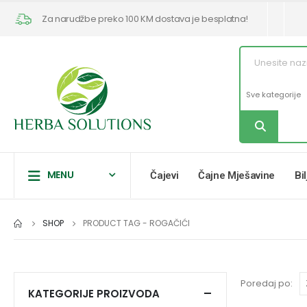
Za narudžbe preko 100 KM dostava je besplatna!
MENU
Čajevi
Čajne Mješavine
Bi
SHOP
PRODUCT TAG -
ROGAČIĆI
Poredaj po:
KATEGORIJE PROIZVODA