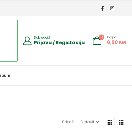
Korpa
0
Dobrodošli
0,00
KM
Prijava / Registacija
apuni
Prikaži: