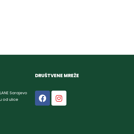
DRUŠTVENE MREŽE
GLANE Sarajevo
u od ulice