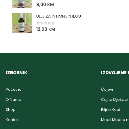
0
out of 5
8,00
KM
ULJE ZA INTIMNU NJEGU
0
out of 5
12,00
KM
IZBORNIK
IZDVOJENE 
Početna
Čajevi
O Nama
Čajne Mješavi
Shop
Biljne Kapi
Kontakt
Med i Medne m