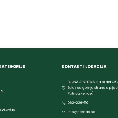
KATEGORIJE
KONTAKT I LOKACIJA
BILJNA APOTEKA, na pijaci CI
(ulaz sa gornje strane u pijac
ne
Patriotske lige)
062-226-110
ješavine
info@herbas.ba