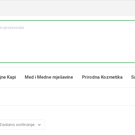
ljne Kapi
Med i Medne mješavine
Prirodna Kozmetika
S