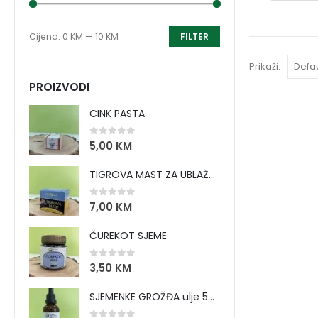
Cijena:
0 KM
—
10 KM
FILTER
Prikaži:
PROIZVODI
CINK PASTA
0
out of 5
5,00
KM
TIGROVA MAST ZA UBLAŽAVANJE BOLOVA I ZAGRIJAVANJE MIŠIĆA
0
out of 5
7,00
KM
ČUREKOT SJEME
0
out of 5
3,50
KM
SJEMENKE GROŽĐA ulje 50 ml