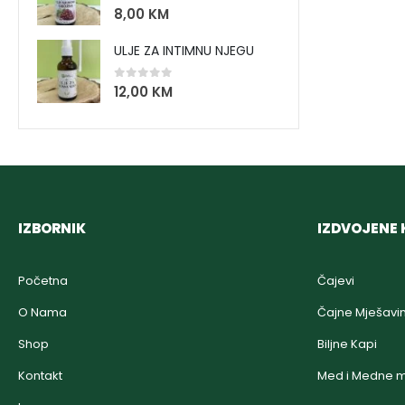
0
out of 5
8,00
KM
ULJE ZA INTIMNU NJEGU
0
out of 5
12,00
KM
IZBORNIK
IZDVOJENE 
Početna
Čajevi
O Nama
Čajne Mješavi
Shop
Biljne Kapi
Kontakt
Med i Medne m