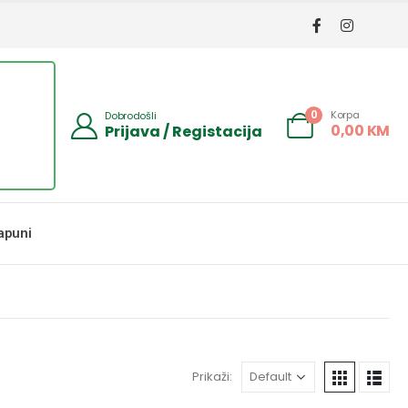
Korpa
0
Dobrodošli
0,00
KM
Prijava / Registacija
apuni
Prikaži: