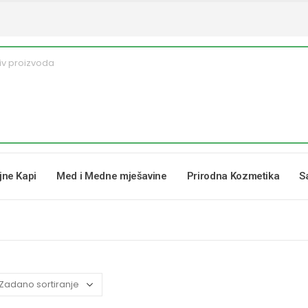
ljne Kapi
Med i Medne mješavine
Prirodna Kozmetika
S