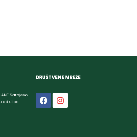
DRUŠTVENE MREŽE
GLANE Sarajevo
u od ulice