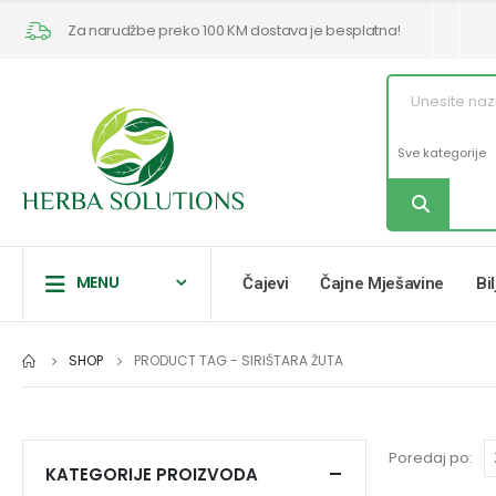
Za narudžbe preko 100 KM dostava je besplatna!
MENU
Čajevi
Čajne Mješavine
Bi
SHOP
PRODUCT TAG -
SIRIŠTARA ŽUTA
Poredaj po:
KATEGORIJE PROIZVODA