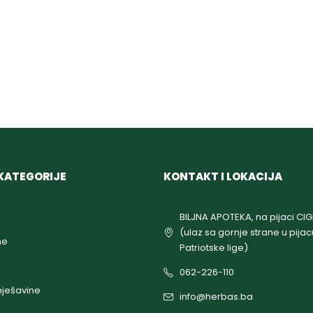
KATEGORIJE
KONTAKT I LOKACIJA
BILJNA APOTEKA, na pijaci CI
(ulaz sa gornje strane u pijac
ne
Patriotske lige)
062-226-110
ješavine
info@herbas.ba