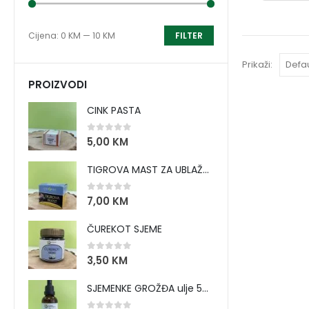
Cijena:
0 KM
—
10 KM
FILTER
Prikaži:
PROIZVODI
CINK PASTA
0
out of 5
5,00
KM
TIGROVA MAST ZA UBLAŽAVANJE BOLOVA I ZAGRIJAVANJE MIŠIĆA
0
out of 5
7,00
KM
ČUREKOT SJEME
0
out of 5
3,50
KM
SJEMENKE GROŽĐA ulje 50 ml