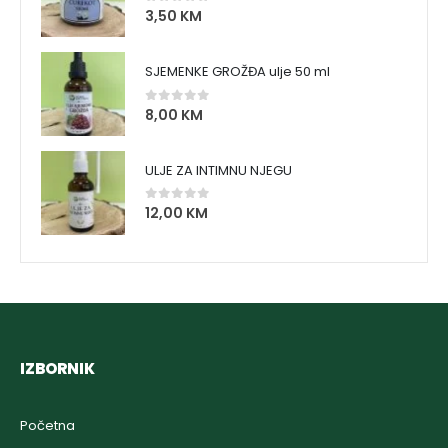
3,50
KM
0
out of 5
SJEMENKE GROŽĐA ulje 50 ml
8,00
KM
0
out of 5
ULJE ZA INTIMNU NJEGU
12,00
KM
0
out of 5
IZBORNIK
Početna