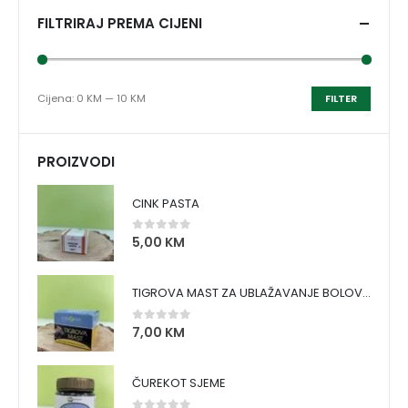
FILTRIRAJ PREMA CIJENI
Cijena:
0 KM
—
10 KM
FILTER
PROIZVODI
CINK PASTA
5,00
KM
0
out of 5
TIGROVA MAST ZA UBLAŽAVANJE BOLOVA I ZAGRIJAVANJE MIŠIĆA
7,00
KM
0
out of 5
ČUREKOT SJEME