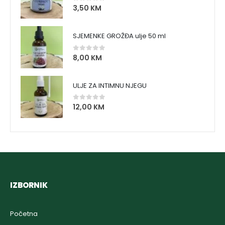
3,50
KM
0
out of 5
SJEMENKE GROŽĐA ulje 50 ml
8,00
KM
0
out of 5
ULJE ZA INTIMNU NJEGU
12,00
KM
0
out of 5
IZBORNIK
Početna