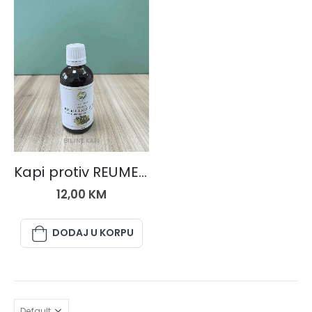
BILJNE KAPI
Kapi protiv REUME I ARTRITISA (išijasa, diskushernije i spondiloze), kapi
12,00
KM
DODAJ U KORPU