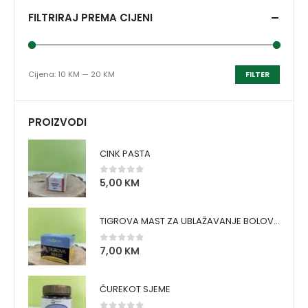
FILTRIRAJ PREMA CIJENI
Cijena:
10 KM
—
20 KM
FILTER
PROIZVODI
CINK PASTA
5,00
KM
0
out of 5
TIGROVA MAST ZA UBLAŽAVANJE BOLOVA I ZAGRIJAVANJE MIŠIĆA
7,00
KM
0
out of 5
ČUREKOT SJEME