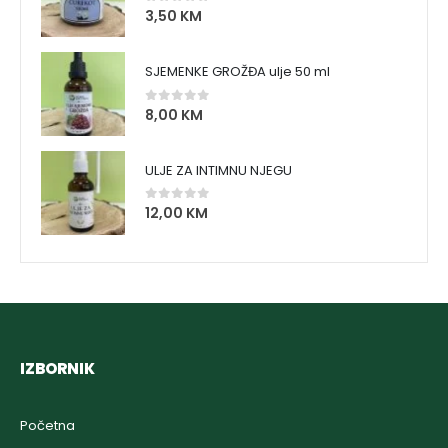
3,50
KM
0
out of 5
SJEMENKE GROŽĐA ulje 50 ml
8,00
KM
0
out of 5
ULJE ZA INTIMNU NJEGU
12,00
KM
0
out of 5
IZBORNIK
Početna