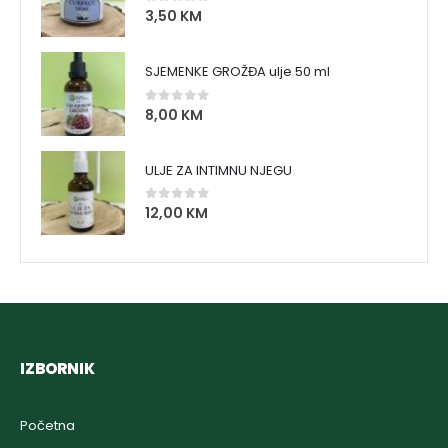
3,50
KM
0
out of 5
SJEMENKE GROŽĐA ulje 50 ml
8,00
KM
0
out of 5
ULJE ZA INTIMNU NJEGU
12,00
KM
0
out of 5
IZBORNIK
Početna