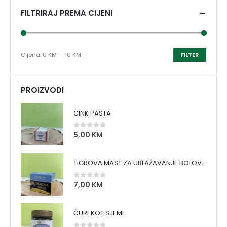
FILTRIRAJ PREMA CIJENI
Cijena:
0 KM
—
10 KM
FILTER
PROIZVODI
CINK PASTA
5,00
KM
0
out of 5
TIGROVA MAST ZA UBLAŽAVANJE BOLOVA I ZAGRIJAVANJE MIŠIĆA
7,00
KM
0
out of 5
ČUREKOT SJEME