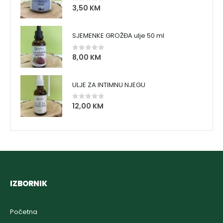
3,50
KM
0
out of 5
SJEMENKE GROŽĐA ulje 50 ml
8,00
KM
0
out of 5
ULJE ZA INTIMNU NJEGU
12,00
KM
0
out of 5
IZBORNIK
Početna