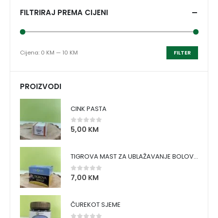
FILTRIRAJ PREMA CIJENI
Cijena:
0 KM
—
10 KM
FILTER
PROIZVODI
CINK PASTA
5,00
KM
0
out of 5
TIGROVA MAST ZA UBLAŽAVANJE BOLOVA I ZAGRIJAVANJE MIŠIĆA
7,00
KM
0
out of 5
ČUREKOT SJEME