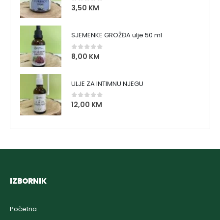
3,50
KM
0
out of 5
SJEMENKE GROŽĐA ulje 50 ml
8,00
KM
0
out of 5
ULJE ZA INTIMNU NJEGU
12,00
KM
0
out of 5
IZBORNIK
Početna