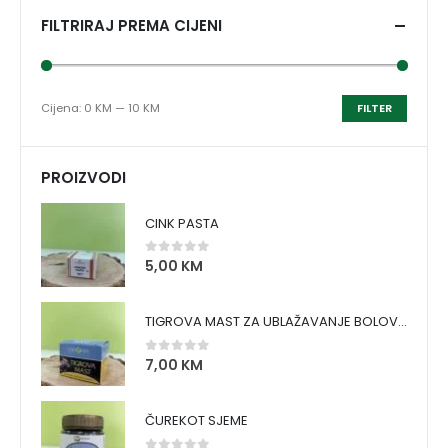
FILTRIRAJ PREMA CIJENI
Cijena:
0 KM
—
10 KM
FILTER
PROIZVODI
CINK PASTA
5,00
KM
0
out of 5
TIGROVA MAST ZA UBLAŽAVANJE BOLOVA I ZAGRIJAVANJE MIŠIĆA
7,00
KM
0
out of 5
ČUREKOT SJEME