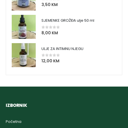
3,50
KM
0
out of 5
SJEMENKE GROŽĐA ulje 50 ml
8,00
KM
0
out of 5
ULJE ZA INTIMNU NJEGU
12,00
KM
0
out of 5
IZBORNIK
Početna