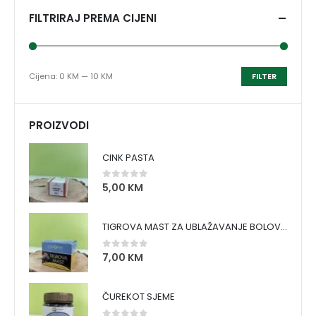
FILTRIRAJ PREMA CIJENI
Cijena:
0 KM
—
10 KM
FILTER
PROIZVODI
CINK PASTA
5,00
KM
0
out of 5
TIGROVA MAST ZA UBLAŽAVANJE BOLOVA I ZAGRIJAVANJE MIŠIĆA
7,00
KM
0
out of 5
ČUREKOT SJEME