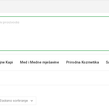
ljne Kapi
Med i Medne mješavine
Prirodna Kozmetika
S