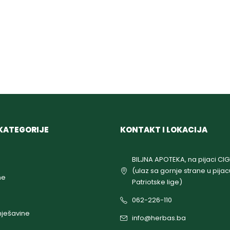
KATEGORIJE
KONTAKT I LOKACIJA
BILJNA APOTEKA, na pijaci CI
(ulaz sa gornje strane u pijac
ne
Patriotske lige)
062-226-110
ješavine
info@herbas.ba