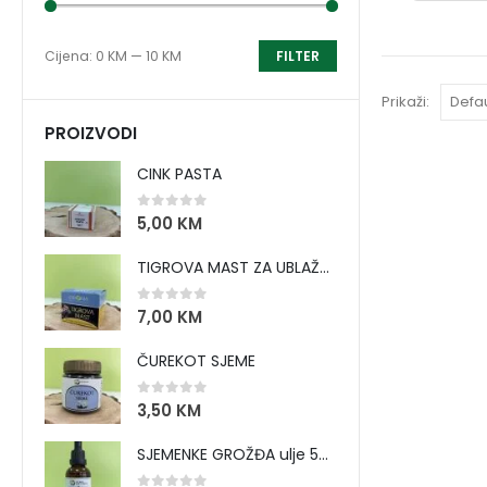
Cijena:
0 KM
—
10 KM
FILTER
Prikaži:
PROIZVODI
CINK PASTA
0
out of 5
5,00
KM
TIGROVA MAST ZA UBLAŽAVANJE BOLOVA I ZAGRIJAVANJE MIŠIĆA
0
out of 5
7,00
KM
ČUREKOT SJEME
0
out of 5
3,50
KM
SJEMENKE GROŽĐA ulje 50 ml