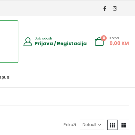
Korpa
0
Dobrodošli
0,00
KM
Prijava / Registacija
apuni
Prikaži: