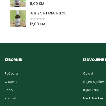
0
out of 5
8,00
KM
ULJE ZA INTIMNU NJEGU
0
out of 5
12,00
KM
IZBORNIK
IZDVOJENE 
Početna
Čajevi
O Nama
Čajne Mješavi
Shop
Biljne Kapi
Kontakt
Med i Medne m