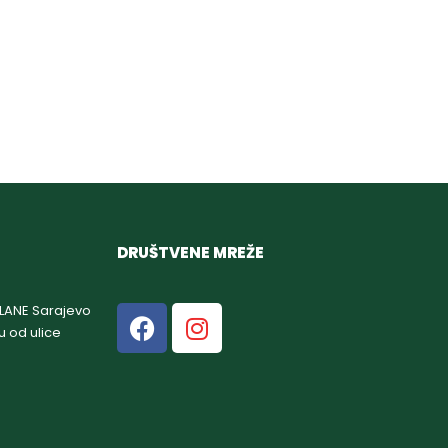
DRUŠTVENE MREŽE
GLANE Sarajevo
u od ulice