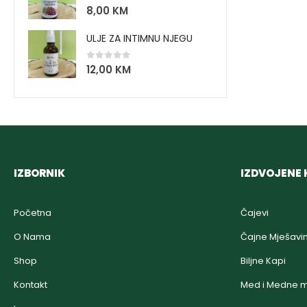
0
out of 5
8,00
KM
ULJE ZA INTIMNU NJEGU
0
out of 5
12,00
KM
IZBORNIK
IZDVOJENE 
Početna
Čajevi
O Nama
Čajne Mješavi
Shop
Biljne Kapi
Kontakt
Med i Medne m