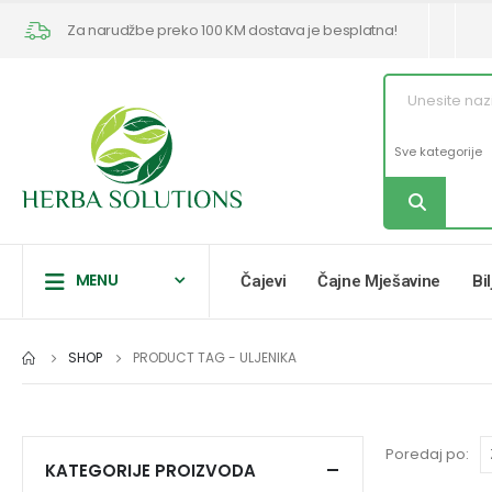
Za narudžbe preko 100 KM dostava je besplatna!
MENU
Čajevi
Čajne Mješavine
Bi
SHOP
PRODUCT TAG -
ULJENIKA
Poredaj po:
KATEGORIJE PROIZVODA