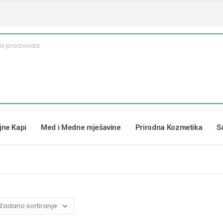
ljne Kapi
Med i Medne mješavine
Prirodna Kozmetika
S