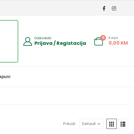
Korpa
0
Dobrodošli
0,00
KM
Prijava / Registacija
apuni
Prikaži: