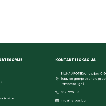
KATEGORIJE
KONTAKT I LOKACIJA
BILJNA APOTEKA, na pijaci CI
(ulaz sa gornje strane u pijac
ne
Patriotske lige)
062-226-110
ješavine
info@herbas.ba