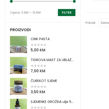
Cijena:
0 KM
—
10 KM
FILTER
Prikaži:
PROIZVODI
CINK PASTA
0
out of 5
5,00
KM
TIGROVA MAST ZA UBLAŽAVANJE BOLOVA I ZAGRIJAVANJE MIŠIĆA
0
out of 5
7,00
KM
ČUREKOT SJEME
0
out of 5
3,50
KM
SJEMENKE GROŽĐA ulje 50 ml