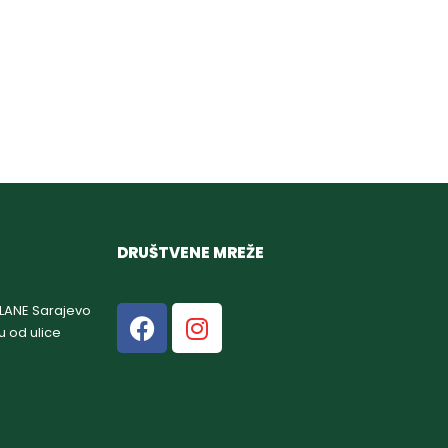
DRUŠTVENE MREŽE
GLANE Sarajevo
u od ulice