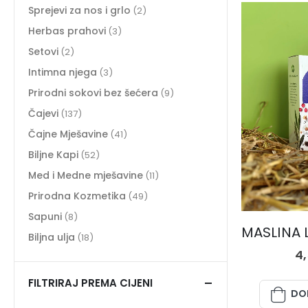
Sprejevi za nos i grlo
(2)
Herbas prahovi
(3)
Setovi
(2)
Intimna njega
(3)
Prirodni sokovi bez šećera
(9)
Čajevi
(137)
Čajne Mješavine
(41)
Biljne Kapi
(52)
Med i Medne mješavine
(11)
Prirodna Kozmetika
(49)
Sapuni
(8)
Biljna ulja
(18)
4
FILTRIRAJ PREMA CIJENI
DO