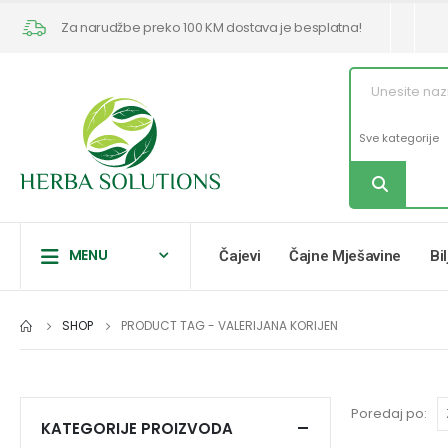
Za narudžbe preko 100 KM dostava je besplatna!
MENU
Čajevi
Čajne Mješavine
Bi
SHOP
PRODUCT TAG -
VALERIJANA KORIJEN
Poredaj po:
KATEGORIJE PROIZVODA