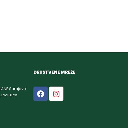
DRUŠTVENE MREŽE
GLANE Sarajevo
u od ulice