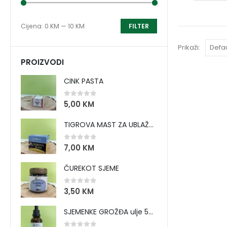
Cijena:
0 KM
—
10 KM
FILTER
Prikaži:
PROIZVODI
CINK PASTA
0
out of 5
5,00
KM
TIGROVA MAST ZA UBLAŽAVANJE BOLOVA I ZAGRIJAVANJE MIŠIĆA
0
out of 5
7,00
KM
ČUREKOT SJEME
0
out of 5
3,50
KM
SJEMENKE GROŽĐA ulje 50 ml