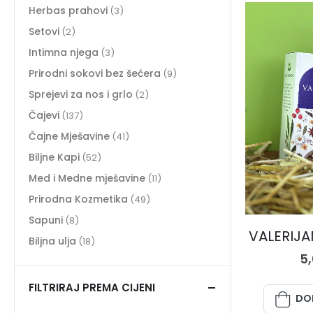
Herbas prahovi
(3)
Setovi
(2)
Intimna njega
(3)
Prirodni sokovi bez šećera
(9)
Sprejevi za nos i grlo
(2)
Čajevi
(137)
Čajne Mješavine
(41)
Biljne Kapi
(52)
Med i Medne mješavine
(11)
Prirodna Kozmetika
(49)
Sapuni
(8)
VALERIJAN
Biljna ulja
(18)
5
FILTRIRAJ PREMA CIJENI
DO