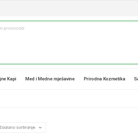
ljne Kapi
Med i Medne mješavine
Prirodna Kozmetika
S