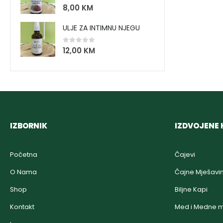
0
out of 5
8,00
KM
ULJE ZA INTIMNU NJEGU
0
out of 5
12,00
KM
IZBORNIK
IZDVOJENE 
Početna
Čajevi
O Nama
Čajne Mješavi
Shop
Biljne Kapi
Kontakt
Med i Medne m