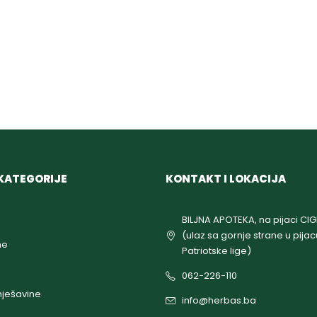
KATEGORIJE
KONTAKT I LOKACIJA
BILJNA APOTEKA, na pijaci CI
(ulaz sa gornje strane u pijac
ne
Patriotske lige)
062-226-110
ješavine
info@herbas.ba