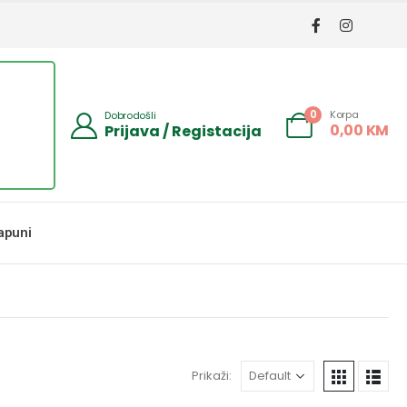
Korpa
0
Dobrodošli
0,00
KM
Prijava / Registacija
apuni
Prikaži: