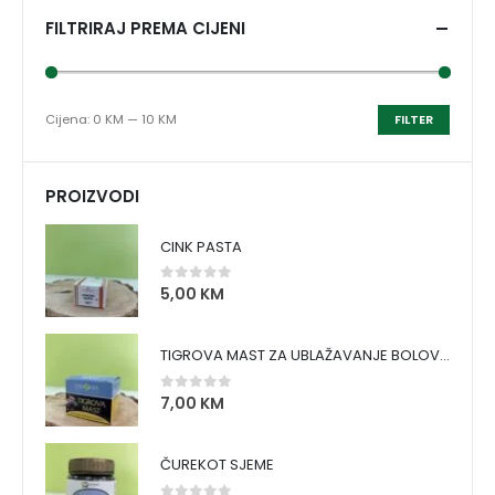
FILTRIRAJ PREMA CIJENI
Cijena:
0 KM
—
10 KM
FILTER
PROIZVODI
CINK PASTA
5,00
KM
0
out of 5
TIGROVA MAST ZA UBLAŽAVANJE BOLOVA I ZAGRIJAVANJE MIŠIĆA
7,00
KM
0
out of 5
ČUREKOT SJEME