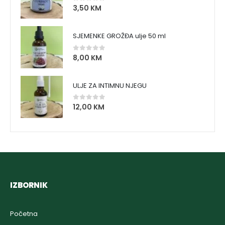
3,50
KM
0
out of 5
SJEMENKE GROŽĐA ulje 50 ml
8,00
KM
0
out of 5
ULJE ZA INTIMNU NJEGU
12,00
KM
0
out of 5
IZBORNIK
Početna